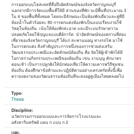
การออกแบบโฮสเทลที่สื่อถึงอัตลักษณ์ของจังหวัดกาญจนบุรี
นอกจากมีการจัดแบ่งพื้นที่ให้มี ส่วนของที่พัก จะมีพื้นที่ประมาณ 3
ใน 4 ของพื้นที่ทั้งหมด โดยจะมีลักษณะเป็นห้องพักเดี่ยวและคู่ที่มี
ห้องน้ำในตัวร้อยละ 80 การตกแต่งห้องพักเป็นแบบเรียบง่ายใช้
วัสดุในท้องถิ่น เน้นให้ห้องพักสะอาด และมีระบบรักษาความ
ปลอดภัยโดยใช้กุญแจแบบคีย์การ์ด นำอัตลักษณ์ของสถานที่ท่อง
เที่ยวของจังหวัดกาญจนบุรี ได้แก่ สะพานมอญ ทางรถไฟ มาใช้
ในการตกแต่ง สิ่งสำคัญประการหนึ่งของการช่วยส่งเสริม
วัฒนธรรมประเพณีและอัตลักษณ์ท้องถิ่น คือ จัดให้ผู้เข้าพักได้มี
โอกาสร่วมกิจกรรมประเพณีของท้องถิ่น เข่น งานบุญ ตักบาตร
ตอนเช้า เป็นการปลูกฝังให้นักท่องเที่ยวให้ความเคารพวิถีชุมชน
ท้องถิ่น ต้องศึกษาข้อห้ามและปฏิบัติตามอย่างเคร่งครัดทั้งนี้เพื่อ
ความงดงามของวัฒนธรรมท้องถิ่นที่จะคงอยู่คู่เมืองไทยตลอดไป
Type:
Thesis
Discipline:
นวัตกรรมการออกแบบและการจัดการโรงแรมและ
อสังหาริมทรัพย์ แผน ก แบบ ก 2
URI: