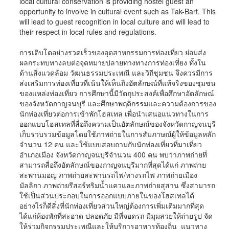
local cultural conservation is providing hostel guest an
opportunity to involve in cultural event such as Tak-Bart. This
will lead to guest recognition in local culture and will lead to
their respect in local rules and regulations.
การเติบโตอย่างรวดเร็วของอุตสาหกรรมการท่องเที่ยว ย่อมส่ง
ผลกระทบทางลบต่อจุดหมายปลายทางทางการท่องเที่ยง ทั้งใน
ด้านสิ่งแวดล้อม วัฒนธรรมประเพณี และวิถีชุมชน จึงควรมีการ
ส่งเสริมการท่องเที่ยวที่เน้นให้เห็นถึงอัตลักษณ์ที่แท้จริงของชุมชน
ของแหล่งท่องเที่ยว การศึกษานี้มีวัตถุประสงค์เพื่อศึกษาอัตลักษณ์
ของจังหวัดกาญจนบุรี และศึกษาพฤติกรรมและความต้องการของ
นักท่องเที่ยวต่อการเข้าพักโฮสเทล เพื่อนำเสนอแนวทางในการ
ออกแบบโฮสเทลที่สื่อถึงความเป็นอัตลักษณ์ของจังหวัดกาญจนบุรี
เก็บรวบรวมข้อมูลโดยใช้ภาพถ่ายในการสัมภาษณ์ผู้ให้ข้อมูลหลัก
จำนวน 12 คน และใช้แบบสอบถามกับนักท่องเที่ยวที่มาเที่ยว
อำเภอเมือง จังหวัดกาญจนบุรีจำนวน 400 คน พบว่าภาพถ่ายที่
สามารถสื่อถึงอัตลักษณ์ของกาญจนบุรีมากที่สุดได้แก่ ภาพถ่าย
สะพานมอญ ภาพถ่ายสะพานรถไฟ/ทางรถไฟ ภาพถ่ายเมือง
มัลลิกา ภาพถ่ายรีสอร์ทริมน้ำแควและภาพถ่ายสุสาน ซึ่งสามารถ
ใช้เป็นส่วนประกอบในการออกแบบภายในของโฮสเทลได้
อย่างไรก็ดีสิ่งที่นักท่องเที่ยวส่วนใหญ่ต้องการเพิ่มเติมมากที่สุด
ได้แก่ห้องพักที่สะอาด ปลอดภัย มีที่จอดรถ มีมุมสวยให้ถ่ายรูป จัด
ให้ร่วมกิจกรรมประเพณีและให้บริการอาหารท้องถิ่น แนวทาง