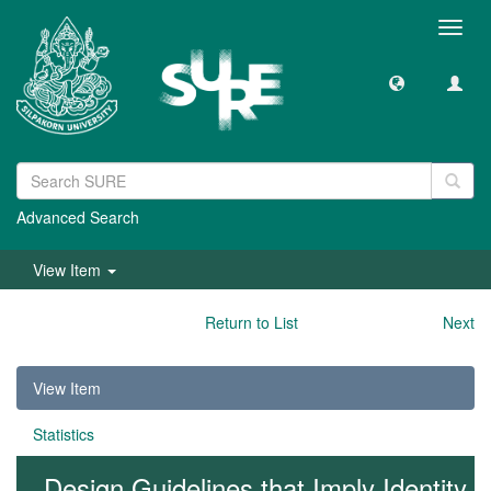
Toggl
navig
Advanced Search
View Item
Return to List
Next
View Item
Statistics
Design Guidelines that Imply Identity