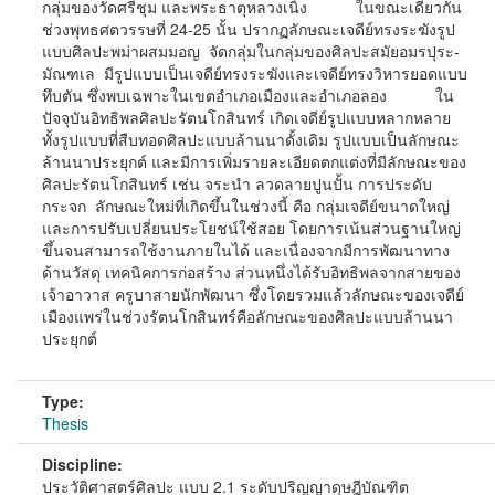
กลุ่มของวัดศรีชุม และพระธาตุหลวงเนิ้ง ในขณะเดียวกัน
ช่วงพุทธศตวรรษที่ 24-25 นั้น ปรากฏลักษณะเจดีย์ทรงระฆังรูป
แบบศิลปะพม่าผสมมอญ จัดกลุ่มในกลุ่มของศิลปะสมัยอมรปุระ-
มัณฑเล มีรูปแบบเป็นเจดีย์ทรงระฆังและเจดีย์ทรงวิหารยอดแบบ
ทึบตัน ซึ่งพบเฉพาะในเขตอำเภอเมืองและอำเภอลอง ใน
ปัจจุบันอิทธิพลศิลปะรัตนโกสินทร์ เกิดเจดีย์รูปแบบหลากหลาย
ทั้งรูปแบบที่สืบทอดศิลปะแบบล้านนาดั้งเดิม รูปแบบเป็นลักษณะ
ล้านนาประยุกต์ และมีการเพิ่มรายละเอียดตกแต่งที่มีลักษณะของ
ศิลปะรัตนโกสินทร์ เช่น จระนำ ลวดลายปูนปั้น การประดับ
กระจก ลักษณะใหม่ที่เกิดขึ้นในช่วงนี้ คือ กลุ่มเจดีย์ขนาดใหญ่
และการปรับเปลี่ยนประโยชน์ใช้สอย โดยการเน้นส่วนฐานใหญ่
ขึ้นจนสามารถใช้งานภายในได้ และเนื่องจากมีการพัฒนาทาง
ด้านวัสดุ เทคนิคการก่อสร้าง ส่วนหนึ่งได้รับอิทธิพลจากสายของ
เจ้าอาวาส ครูบาสายนักพัฒนา ซึ่งโดยรวมแล้วลักษณะของเจดีย์
เมืองแพร่ในช่วงรัตนโกสินทร์คือลักษณะของศิลปะแบบล้านนา
ประยุกต์
Type:
Thesis
Discipline:
ประวัติศาสตร์ศิลปะ แบบ 2.1 ระดับปริญญาดุษฎีบัณฑิต