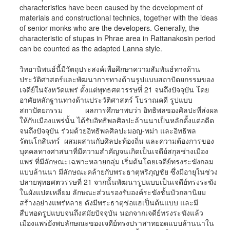
characteristics have been caused by the development of
materials and constructional technics, together with the ideas
of senior monks who are the developers. Generally, the
characteristic of stupas in Phrae area in Rattanakosin period
can be counted as the adapted Lanna style.
วิทยานิพนธ์นี้มีวัตถุประสงค์เพื่อศึกษาความสัมพันธ์ทางด้าน
ประวัติศาสตร์และพัฒนาการทางด้านรูปแบบสถาปัตยกรรมของ
เจดีย์ในจังหวัดแพร่ ตั้งแต่พุทธศตวรรษที่ 21 จนถึงปัจจุบัน โดย
อาศัยหลักฐานทางด้านประวัติศาสตร์ โบราณคดี รูปแบบ
สถาปัตยกรรม ผลการศึกษาพบว่า อิทธิพลของศิลปะที่ส่งผล
ให้กับเมืองแพร่นั้น ได้รับอิทธิพลศิลปะล้านนาเป็นหลักตั้งแต่อดีต
จนถึงปัจจุบัน ร่วมด้วยอิทธิพลศิลปะมอญ-พม่า และอิทธิพล
รัตนโกสินทร์ ผสมผสานกับศิลปะท้องถิ่น และความต้องการของ
บุคคลทางศาสนาที่มีความสำคัญจนเกิดเป็นเจดีย์สกุลช่างเมือง
แพร่ ที่มีลักษณะเฉพาะหลายกลุ่ม เริ่มต้นโดยเจดีย์ทรงระฆังกลม
แบบล้านนา มีลักษณะคล้ายกับพระธาตุหริภุญชัย ซึ่งมีอายุในช่วง
ปลายพุทธศตวรรษที่ 21 จากนั้นพัฒนารูปแบบเป็นเจดีย์ทรงระฆัง
ในผังแปดเหลี่ยม ลักษณะส่วนรองรับองค์ระฆังชั้นบัวถลานิยม
สร้างอย่างแพร่หลาย ดังมีพระธาตุช่อแฮเป็นต้นแบบ และมี
สืบทอดรูปแบบจนถึงสมัยปัจจุบัน นอกจากเจดีย์ทรงระฆังแล้ว
เมืองแพร่ยังพบลักษณะของเจดีย์ทรงปราสาทยอดแบบล้านนาใน