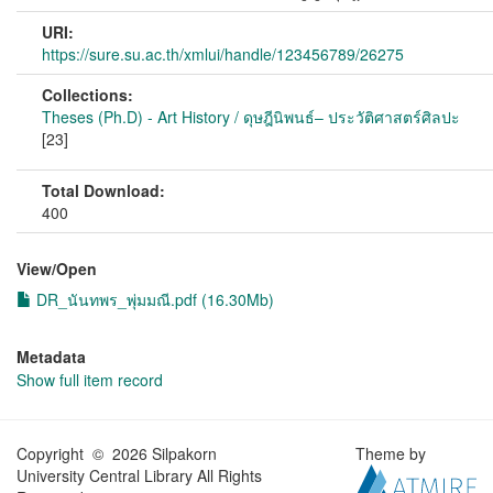
URI:
https://sure.su.ac.th/xmlui/handle/123456789/26275
Collections:
Theses (Ph.D) - Art History / ดุษฎีนิพนธ์– ประวัติศาสตร์ศิลปะ
[23]
Total Download:
400
View/
Open
DR_นันทพร_พุ่มมณี.pdf (16.30Mb)
Metadata
Show full item record
Copyright © 2026 Silpakorn
Theme by
University Central Library All Rights