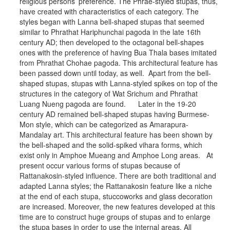
religious persons’ preference. The Phrae-styled stupas, thus,
have created with characteristics of each category. The
styles began with Lanna bell-shaped stupas that seemed
similar to Phrathat Hariphunchai pagoda in the late 16th
century AD; then developed to the octagonal bell-shapes
ones with the preference of having Bua Thala bases imitated
from Phrathat Chohae pagoda. This architectural feature has
been passed down until today, as well. Apart from the bell-
shaped stupas, stupas with Lanna-styled spikes on top of the
structures in the category of Wat Srichum and Phrathat
Luang Nueng pagoda are found. Later in the 19-20
century AD remained bell-shaped stupas having Burmese-
Mon style, which can be categorized as Amarapura-
Mandalay art. This architectural feature has been shown by
the bell-shaped and the solid-spiked vihara forms, which
exist only in Amphoe Mueang and Amphoe Long areas. At
present occur various forms of stupas because of
Rattanakosin-styled influence. There are both traditional and
adapted Lanna styles; the Rattanakosin feature like a niche
at the end of each stupa, stuccoworks and glass decoration
are increased. Moreover, the new features developed at this
time are to construct huge groups of stupas and to enlarge
the stupa bases in order to use the internal areas. All