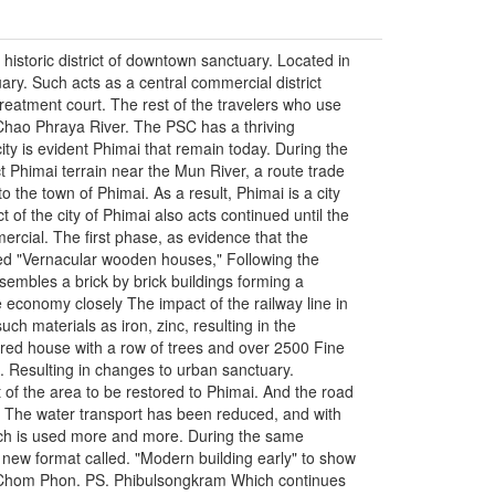
historic district of downtown sanctuary. Located in
uary. Such acts as a central commercial district
treatment court. The rest of the travelers who use
 Chao Phraya River. The PSC has a thriving
ity is evident Phimai that remain today. During the
ct Phimai terrain near the Mun River, a route trade
the town of Phimai. As a result, Phimai is a city
t of the city of Phimai also acts continued until the
mercial. The first phase, as evidence that the
lled "Vernacular wooden houses," Following the
sembles a brick by brick buildings forming a
he economy closely The impact of the railway line in
h materials as iron, zinc, resulting in the
ared house with a row of trees and over 2500 Fine
 Resulting in changes to urban sanctuary.
of the area to be restored to Phimai. And the road
. The water transport has been reduced, and with
ich is used more and more. During the same
 a new format called. "Modern building early" to show
f Chom Phon. PS. Phibulsongkram Which continues