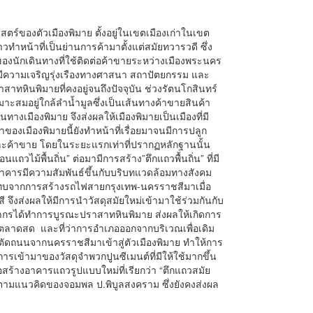
ตร์ของตัวเมืองพิมาย ตั้งอยู่ในเขตเมืองเก่าในเขต
ทำหน้าที่เป็นย่านการค้ามาตั้งแต่สมัยทวารวดี ซึ่ง
ของนักเดินทางที่ใช้ติดต่อค้าขายระหว่างเมืองพระนคร
ยมีความเจริญรุ่งเรืองทางศาสนา สถาปัตยกรรม และ
ทหินพิมายที่คงอยู่จนถึงปัจจุบัน ช่วงรัตนโกสินทร์
มาะสมอยู่ใกล้ลำน้ำมูลซึ่งเป็นเส้นทางค้าขายสินค้า
างเมืองพิมาย จึงส่งผลให้เมืองพิมายเป็นเมืองที่มี
้าของเมืองพิมายนี้ยังทำหน้าที่เรื่อยมาจนมีการปลูก
ัยและค้าขาย โดยในระยะแรกเท่าที่ปรากฏหลักฐานนั้น
อนแถวไม้พื้นถิ่น” ต่อมามีการสร้าง”ตึกแถวพื้นถิ่น” ที่มี
อาคารมีความสัมพันธ์ขึ้นกับบริบทแวดล้อมทางสังคม
ทบจากการสร้างรถไฟสายกรุงเทพ-นครราชสีมาเมื่อ
สี จึงส่งผลให้มีการนำวัสดุสมัยใหม่เข้ามาใช้ร่วมกันกับ
ากรได้ทำการบูรณะปราสาทหินพิมาย ส่งผลให้เกิดการ
ายตลาดสด และที่ว่าการอำเภอออกจากบริเวณเพื่อเดิม
ัดถนนจากนครราชสีมาเข้าสู่ตัวเมืองพิมาย ทำให้การ
ข้ามาของวัสดุจำพวกปูนซีเมนต์ที่มีให้ใช้มากขึ้น
อสร้างอาคารแถวรูปแบบใหม่ที่เรียกว่า “ตึกแถวสมัย
ตามแนวคิดของจอมพล ป.พิบูลสงคราม ซึ่งยังคงส่งผล