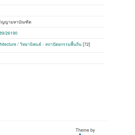
บปริญญามหาบัณฑิต
789/26190
itecture / วิทยานิพนธ์ - สถาปัตยกรรมพื้นถิ่น
[72]
Theme by