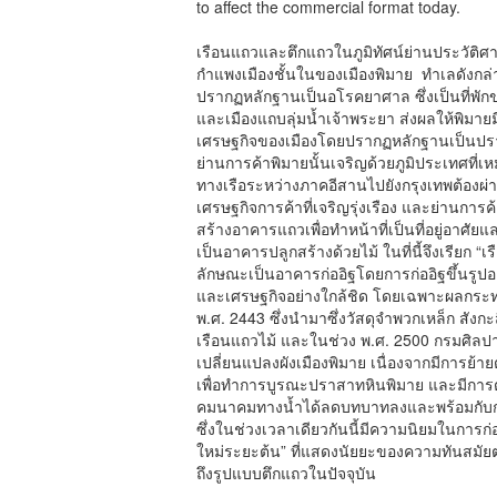
to affect the commercial format today.
เรือนแถวและตึกแถวในภูมิทัศน์ย่านประวัติศาส
กำแพงเมืองชั้นในของเมืองพิมาย ทำเลดังกล่าว
ปรากฏหลักฐานเป็นอโรคยาศาล ซึ่งเป็นที่พัก
และเมืองแถบลุ่มน้ำเจ้าพระยา ส่งผลให้พิมา
เศรษฐกิจของเมืองโดยปรากฏหลักฐานเป็นปราสา
ย่านการค้าพิมายนั้นเจริญด้วยภูมิประเทศที่เห
ทางเรือระหว่างภาคอีสานไปยังกรุงเทพต้องผ่านท
เศรษฐกิจการค้าที่เจริญรุ่งเรือง และย่านการค
สร้างอาคารแถวเพื่อทำหน้าที่เป็นที่อยู่อาศ
เป็นอาคารปลูกสร้างด้วยไม้ ในที่นี้จึงเรียก “เรื
ลักษณะเป็นอาคารก่ออิฐโดยการก่ออิฐขึ้นรูป
และเศรษฐกิจอย่างใกล้ชิด โดยเฉพาะผลกระ
พ.ศ. 2443 ซึ่งนำมาซึ่งวัสดุจำพวกเหล็ก สังกะ
เรือนแถวไม้ และในช่วง พ.ศ. 2500 กรมศิลป
เปลี่ยนแปลงผังเมืองพิมาย เนื่องจากมีการย้
เพื่อทำการบูรณะปราสาทหินพิมาย และมีการต
คมนาคมทางน้ำได้ลดบทบาทลงและพร้อมกับการเ
ซึ่งในช่วงเวลาเดียวกันนี้มีความนิยมในการก่
ใหม่ระยะต้น” ที่แสดงนัยยะของความทันสมัย
ถึงรูปแบบตึกแถวในปัจจุบัน