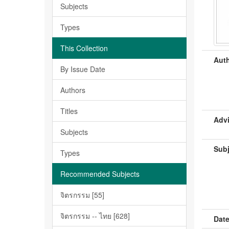
Subjects
Types
This Collection
Auth
By Issue Date
Authors
Titles
Advi
Subjects
Subj
Types
Recommended Subjects
จิตรกรรม [55]
จิตรกรรม -- ไทย [628]
Date