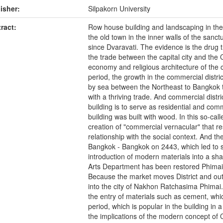
isher:
Silpakorn University
ract:
Row house building and landscaping in the 
the old town in the inner walls of the sanct
since Dvaravati. The evidence is the drug 
the trade between the capital city and the
economy and religious architecture of the c
period, the growth in the commercial distri
by sea between the Northeast to Bangkok to 
with a thriving trade. And commercial distric
building is to serve as residential and com
building was built with wood. In this so-ca
creation of "commercial vernacular" that re
relationship with the social context. And t
Bangkok - Bangkok on 2443, which led to suc
introduction of modern materials into a sh
Arts Department has been restored Phimai.
Because the market moves District and out 
into the city of Nakhon Ratchasima Phimai
the entry of materials such as cement, wh
period, which is popular in the building in
the implications of the modern concept o