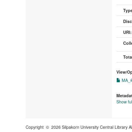
Type
Disc
URI:
Coll
Tota
View/
O
MA_พั
Metada
Show ful
Copyright © 2026 Silpakorn University Central Library A