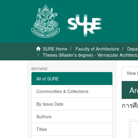
SURE Home
Faculty of Architecture
Depar
Theses (Master's degree) - Vernacular Architectur
BROWSE
View 
All of SURE
Ar
Communities & Collections
การศึ
By Issue Date
Authors
Titles