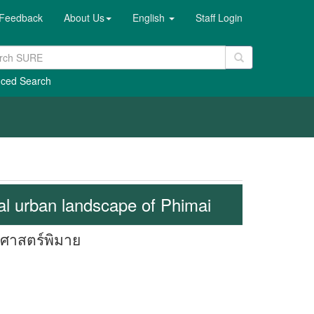
Feedback
About Us
English
Staff Login
ced Search
cal urban landscape of Phimai
ิศาสตร์พิมาย