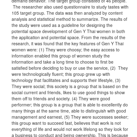
demand behavior. The target group consisted of 46 people.
The researcher also used questionnaire to study tastes with
105 target group. The data was then analyzed by content
analysis and statistical method to summarize. The results of
the study were used as a guideline for designing the
potential space development of Gen Y Thai women in both
the application and potential space. From the results of the
research, it was found that the key features of Gen Y Thai
women were: (1) They were choosy; the easy access to
information enabled this group of women study the
information and take a long time to choose to first be
satisfied before deciding to buy or use the service, (2) They
were technologically fluent; this group grew up with
technology that facilitates and supports their lifestyle, (3)
They were social; this society is a group that is based on the
social current and friends, likes to use good things to show
them off to friends and society. (4) They were good
performer; this group is a group that is able to excellently do
many things at the same time, able to distinguish with good
management and earnest, (5) They were successes seeker;
this group want to succeed fast, believes that work is not
everything of life and would not work lifelong so they look for
a business to conduct and being ownership. This is because