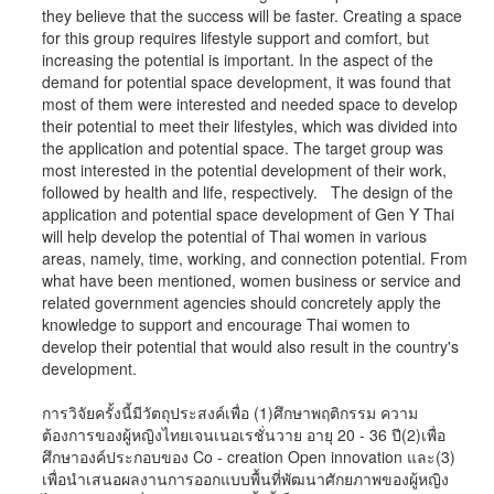
they believe that the success will be faster. Creating a space
for this group requires lifestyle support and comfort, but
increasing the potential is important. In the aspect of the
demand for potential space development, it was found that
most of them were interested and needed space to develop
their potential to meet their lifestyles, which was divided into
the application and potential space. The target group was
most interested in the potential development of their work,
followed by health and life, respectively. The design of the
application and potential space development of Gen Y Thai
will help develop the potential of Thai women in various
areas, namely, time, working, and connection potential. From
what have been mentioned, women business or service and
related government agencies should concretely apply the
knowledge to support and encourage Thai women to
develop their potential that would also result in the country's
development.
การวิจัยครั้งนี้มีวัตถุประสงค์เพื่อ (1)ศึกษาพฤติกรรม ความ
ต้องการของผู้หญิงไทยเจนเนอเรชั่นวาย อายุ 20 - 36 ปี(2)เพื่อ
ศึกษาองค์ประกอบของ Co - creation Open innovation และ(3)
เพื่อนำเสนอผลงานการออกแบบพื้นที่พัฒนาศักยภาพของผู้หญิง