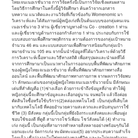
ไทยเจนเนอเรชั่นวาย การวิจัยครั้งนี้เป็นการวิจัยเชิงผสมผสาน
โดยวิธีการศึกษาในครั้งนี้ผู้วิจัยศึกษา ค้นคว้าจากเอกสาร
บทความ แนวคิดและงานวิจัยที่เกี่ยวข้องกับ Womenomic มา
วิเคราะห์และได้สัมภาษณ์ผู้หญิงเก่งที่เป็นต้นแบบของกลุ่มคนเจน
เนอเรชั่นวาย 3 ท่าน ผู้เชี่ยวชาญทางด้าน Co - creation 1 ท่าน
และผู้เชี่ยวชาญด้านการออกกำลังกาย 1 ท่าน ประกอบกับการใช้
แบบสอบถามเพื่อศึกษาพฤติกรรม ความต้องการของกลุ่มเป้าหมาย
จำนวน 46 คน และแบบสอบถามเพื่อศึกษารสนิยมกับกลุ่มเป้า
หมายจำนวน 105 คน จากนั้นนำข้อมูลที่ได้มาวิเคราะห์ด้วยวิธี
การวิเคราะห์เนื้อหาและวิธีทางสถิติ เพื่อสรุปผลและนำผลที่ได้
จากการศึกษามาเป็นแนวทางในการออกแบบพื้นที่พัฒนาศักยภาพ
ของผู้หญิงไทยเจเนอเรชั่นวาย ทั้งพื้นที่พัฒนาศักยภาพทางสื่อ
ออนไลน์ และพื้นที่พัฒนาศักยภาพทางกายภาพ จากผลการวิจัยพบ
ว่า ลักษณะเด่นของกลุ่มผู้หญิงไทยเจนเนอเรชั่นวายนั้น มีลักษณะ
เด่นที่สำคัญคือ (1)ช่างเลือก ด้วยการเข้าถึงข้อมูลที่ง่าย ทำให้ผู้
หญิงกลุ่มนี้จะศึกษาข้อมูลและเลือกอยู่นาน จนพอใจ แล้วจึงค่อย
ตัดสินใจซื้อหรือใช้บริการ(2)คล่องเทคโนโลยี เป็นกลุ่มที่เติบโต
มากับเทคโนโลยี ที่คอยอำนวยความสะดวกและสนับสนุนการใช้
ชีวิต (3) มีสังคม กลุ่มนี้เป็นกลุ่มที่ยังอิงกระแสสังคมและเพื่อนฝูง
ชอบใช้ของดี ที่ดูดี สามารถโชว์เพื่อน โชว์สังคมได้ (4) ทำงาน
เก่ง กลุ่มนี้ เป็นกลุ่มที่สามารถทำหลายสิ่งหลายอย่างพร้อมๆกันได้
แยกแยะเก่ง จัดการเก่ง ทะมัดทะแมง(5) อยากประสบความสำเร็จ
โดยเร็ว เชื่อว่างานไม่ใช่ทุกอย่างของชีวิต และจะไม่ยอมทำงาน