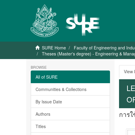
SURE Home
Faculty of Engineering and Indu
Theses (Master's degree) - Engineering & Mana
BROWSE
View 
All of SURE
L
Communities & Collections
O
By Issue Date
การใช
Authors
Titles