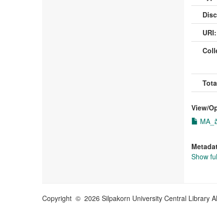
Disc
URI:
Coll
Tota
View/
O
MA_อั
Metada
Show ful
Copyright © 2026 Silpakorn University Central Library A