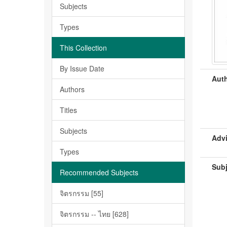
Subjects
Types
This Collection
By Issue Date
Auth
Authors
Titles
Subjects
Advi
Types
Subj
Recommended Subjects
จิตรกรรม [55]
จิตรกรรม -- ไทย [628]