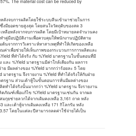
3.57%. The material cost can be reduced by
หลือหลังจบการผลิตโดยใช้ระบบลีนเข้ามาช่วยในการ
งซึ่งมียอดขายสูงสุด โดยสนใจวัตถุดิบของสด 3
งมักจะเหลือหลังจากจบการผลิต โดยมีเป้าหมายลดจำนวนคง
คู่มือปฏิบัติงานเพื่อควบคุมให้พนักงานปฏิบัติตาม
มต้นจากการวิเคราะห์หาสาเหตุที่ทำให้เกิดของเหลือ
รคุณค่าเพื่อช่วยให้เห็นภาพของกระบวนการการผลิตและ
eld ที่ทำได้จริง กับ %Yield มาตรฐานในขั้นตอนที่มี
จริง และ %Yield มาตรฐานมีค่าใกล้เคียงกัน ผลการ
ช่าย มีผลต่างของ %Yield มากกว่าร้อยละ 5 โดย
ld มาตรฐาน จึงรายงาน %Yield ที่ทำได้จริงให้กับฝ่าย
าตรฐาน ส่วนเต้าหู้ในขั้นตอนการหั่นมีผลต่างของ
ผลิตทำได้จริงนั้นมากกว่า %Yield มาตรฐาน จึงรายงาน
าผลิตภัณฑ์เพื่อแก้ไข %Yield มาตรฐานเช่นกัน จากผล
มกุยช่ายลวกได้จากเดิมคงเหลือ 3,161 ถาด หลัง
3 และเต้าหู้จากเดิมคงเหลือ 171 กิโลกรัม หลัง
 93.57 โดยในแต่ละปีสามารถลดค่าใช้จ่ายได้เป็น