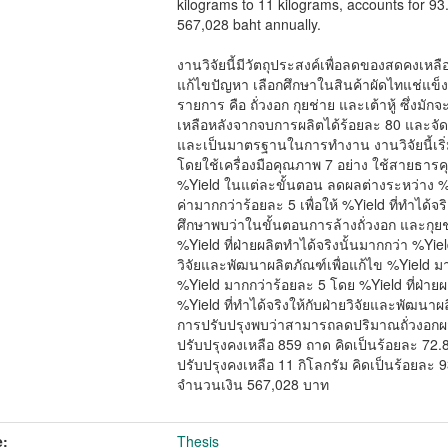
kilograms to 11 kilograms, accounts for 9
567,028 baht annually.
งานวิจัยนี้มีวัตถุประสงค์เพื่อลดของสดคงเ
แก้ไขปัญหา เลือกศึกษาในสินค้าผัดไทแช่แข็
รายการ คือ ถั่วงอก กุยช่าย และเต้าหู้ ซึ่
เหลือหลังจากจบการผลิตได้ร้อยละ 80 และจัดทำ
และเป็นมาตรฐานในการทำงาน งานวิจัยนี้เริ่
โดยใช้เครื่องมือคุณภาพ 7 อย่าง ใช้สายธา
%Yield ในแต่ละขั้นตอน ลดผลต่างระหว่าง %Yi
ค่ามากกว่าร้อยละ 5 เพื่อให้ %Yield ที่ทำได้
ศึกษาพบว่าในขั้นตอนการล้างถั่วงอก และกุย
%Yield ที่ฝ่ายผลิตทำได้จริงนั้นมากกว่า %Yie
วิจัยและพัฒนาผลิตภัณฑ์เพื่อแก้ไข %Yield ม
%Yield มากกว่าร้อยละ 5 โดย %Yield ที่ฝ่าย
%Yield ที่ทำได้จริงให้กับฝ่ายวิจัยและพัฒน
การปรับปรุงพบว่าสามารถลดปริมาณถั่วงอกผส
ปรับปรุงคงเหลือ 859 ถาด คิดเป็นร้อยละ 72.8
ปรับปรุงคงเหลือ 11 กิโลกรัม คิดเป็นร้อยละ
จำนวนเงิน 567,028 บาท
:
Thesis