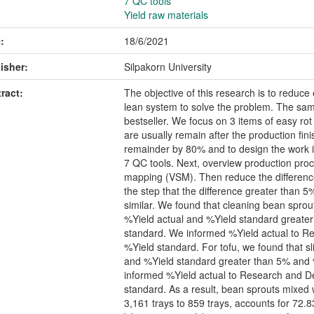
7 QC tools
Yield raw materials
:
18/6/2021
isher:
Silpakorn University
ract:
The objective of this research is to reduce
lean system to solve the problem. The samp
bestseller. We focus on 3 items of easy ro
are usually remain after the production fini
remainder by 80% and to design the work in
7 QC tools. Next, overview production proc
mapping (VSM). Then reduce the differenc
the step that the difference greater than 
similar. We found that cleaning bean spro
%Yield actual and %Yield standard greater
standard. We informed %Yield actual to 
%Yield standard. For tofu, we found that sl
and %Yield standard greater than 5% and %
informed %Yield actual to Research and 
standard. As a result, bean sprouts mixed
3,161 trays to 859 trays, accounts for 72