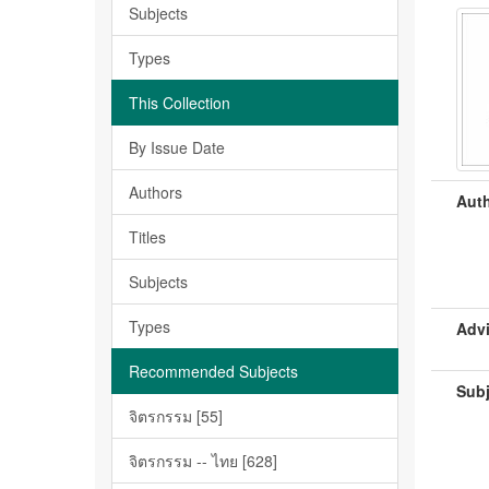
Subjects
Types
This Collection
By Issue Date
Authors
Auth
Titles
Subjects
Types
Advi
Recommended Subjects
Subj
จิตรกรรม [55]
จิตรกรรม -- ไทย [628]