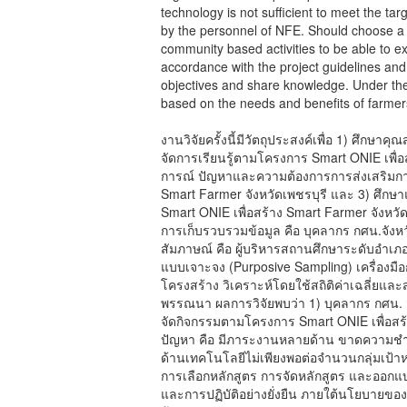
technology is not sufficient to meet the t
by the personnel of NFE. Should choose a 
community based activities to be able to e
accordance with the project guidelines an
objectives and share knowledge. Under th
based on the needs and benefits of farmer
งานวิจัยครั้งนี้มีวัตถุประสงค์เพื่อ 1) ศึ
จัดการเรียนรู้ตามโครงการ Smart ONIE เพื่อ
การณ์ ปัญหาและความต้องการการส่งเสริมการ
Smart Farmer จังหวัดเพชรบุรี และ 3) ศึกษ
Smart ONIE เพื่อสร้าง Smart Farmer จังหวั
การเก็บรวบรวมข้อมูล คือ บุคลากร กศน.จังห
สัมภาษณ์ คือ ผู้บริหารสถานศึกษาระดับอำเภอ
แบบเจาะจง (Purposive Sampling) เครื่องมื
โครงสร้าง วิเคราะห์โดยใช้สถิติค่าเฉลี่ยแล
พรรณนา ผลการวิจัยพบว่า 1) บุคลากร กศน. จ
จัดกิจกรรมตามโครงการ Smart ONIE เพื่อสร้
ปัญหา คือ มีภาระงานหลายด้าน ขาดความชำ
ด้านเทคโนโลยีไม่เพียงพอต่อจำนวนกลุ่มเป้า
การเลือกหลักสูตร การจัดหลักสูตร และออ
และการปฏิบัติอย่างยั่งยืน ภายใต้นโยบายขอ