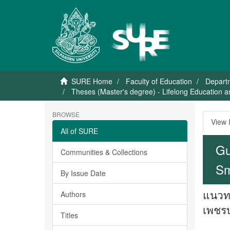
SURE Home
Faculty of Education
Departm
Theses (Master's degree) - Lifelong Education
BROWSE
View 
All of SURE
Gu
Communities & Collections
Sm
By Issue Date
แนวทา
Authors
เพชรบุ
Titles