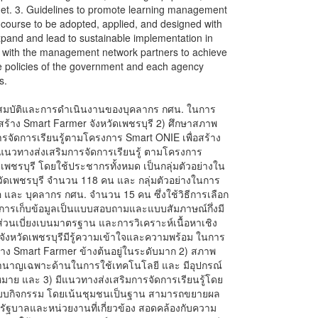
arget. 3. Guidelines to promote learning management
course to be adopted, applied, and designed with
xpand and lead to sustainable implementation in
d with the management network partners to achieve
e policies of the government and each agency
s.
กษาคุณสมบัติและการดำเนินงานของบุคลากร กศน. ในการ
สร้าง Smart Farmer จังหวัดเพชรบุรี 2) ศึกษาสภาพ
จัดการเรียนรู้ตามโครงการ Smart ONIE เพื่อสร้าง
าแนวทางส่งเสริมการจัดการเรียนรู้ ตามโครงการ
ดเพชรบุรี โดยใช้ประชากรทั้งหมด เป็นกลุ่มตัวอย่างใน
วัดเพชรบุรี จำนวน 118 คน และ กลุ่มตัวอย่างในการ
 และ บุคลากร กศน. จำนวน 15 คน ซึ่งใช้วิธีการเลือก
อการเก็บข้อมูลเป็นแบบสอบถามและแบบสัมภาษณ์กึ่งมี
ะส่วนเบี่ยงเบนมาตรฐาน และการวิเคราะห์เนื้อหาเชิง
ังหวัดเพชรบุรีมีรู้ความเข้าใจและความพร้อม ในการ
าง Smart Farmer ข้างต้นอยู่ในระดับมาก 2) สภาพ
นาญเฉพาะด้านในการใช้เทคโนโลยี และ มีอุปกรณ์
หมาย และ 3) มีแนวทางส่งเสริมการจัดการเรียนรู้โดย
กแบบกิจกรรม โดยเน้นชุมชนเป็นฐาน สามารถขยายผล
งรัฐบาลและหน่วยงานที่เกี่ยวข้อง สอดคล้องกับความ