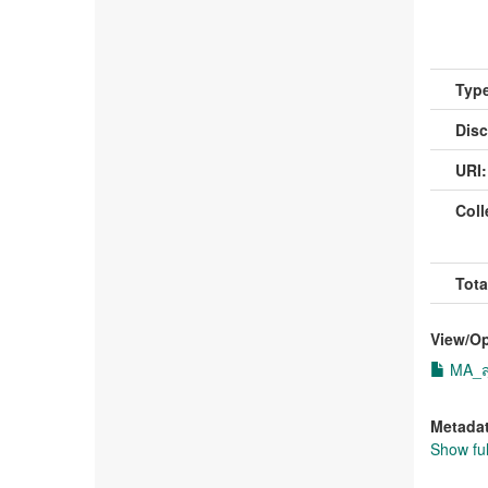
Type
Disc
URI:
Coll
Tota
View/
O
MA_สุ
Metada
Show ful