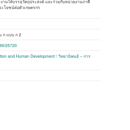
นให้บรรลุวัตถุประสงค์ และร่วมกับหน่วยงานภาคี
็นประโยชน์ต่อตัวเกษตรกร
น ก แบบ ก 2
789/25720
ation and Human Development / วิทยานิพนธ์ – การ