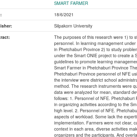
SMART FARMER
:
18/6/2021
isher:
Silpakorn University
ract:
The purposes of this research were 1) to s
personnel. In learning management under 
in Phetchaburi Province 2) to study prob
under the Smart ONIE project to create a 
guidelines to promote learning management
Smart Farmer in Phetchaburi Province The
Phetchaburi Province personnel of NFE usi
the interview were district school administ
method. The research instruments were qu
data were analyzed for mean, standard dev
follows: 1. Personnel of NFE. Phetchaburi
in organizing activities according to the S
high level. 2. Personnel of NFE. Phetchab
aspects of workload. Some lack the expertis
implementation. Farmers were not clear, ca
context in each area, diverse activities make
organizers and the participants. And overl