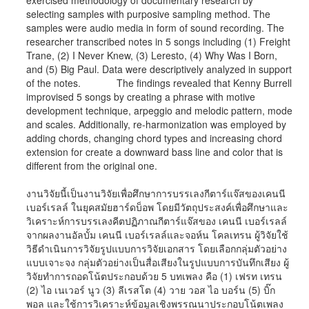
exercised methodology of documentary research by
selecting samples with purposive sampling method. The
samples were audio media in form of sound recording. The
researcher transcribed notes in 5 songs including (1) Freight
Trane, (2) I Never Knew, (3) Leresto, (4) Why Was I Born,
and (5) Big Paul. Data were descriptively analyzed in support
of the notes. The findings revealed that Kenny Burrell
improvised 5 songs by creating a phrase with motive
development technique, arpeggio and melodic pattern, mode
and scales. Additionally, re-harmonization was employed by
adding chords, changing chord types and increasing chord
extension for create a downward bass line and color that is
different from the original one.
งานวิจัยนี้เป็นงานวิจัยเพื่อศึกษาการบรรเลงกีตาร์แจ๊สของเคนนี
เบอร์เรลล์ ในยุคสมัยฮาร์ดบ็อพ โดยมีวัตถุประสงค์เพื่อศึกษาและ
วิเคราะห์การบรรเลงคีตปฏิภาณกีตาร์แจ๊สของ เคนนี เบอร์เรลล์
จากผลงานอัลบั้ม เคนนี เบอร์เรลล์และจอห์น โคลเทรน ผู้วิจัยใช้
วิธีดำเนินการวิจัยรูปแบบการวิจัยเอกสาร โดยเลือกกลุ่มตัวอย่าง
แบบเจาะจง กลุ่มตัวอย่างเป็นสื่อเสียงในรูปแบบการบันทึกเสียง ผู้
วิจัยทำการถอดโน้ตประกอบด้วย 5 บทเพลง คือ (1) เฟรท เทรน
(2) ไอ เนเวอร์ นูว (3) ลีเรสโต (4) วาย วอส ไอ บอร์น (5) บิ๊ก
พอล และใช้การวิเคราะห์ข้อมูลเชิงพรรณนาประกอบโน้ตเพลง