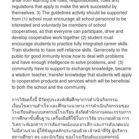
arise from learning the roles, responsibilities, rules and
regulations that apply to make the work successful by
themselves. 3) The guidelines activity should be supported
from (1) school must encourage all school personnel to be
interested and voluntarily be members of school
cooperatives, so that everyone can participate, drive and
develop cooperative work together (2) student must
encourage students to practice fully integrated career skills.
Train students to have self-reliance skills. Generosity to the
public for good immunity know how to deal with problems
and have enough intelligence to solve problems, and (3)
community have to support to exchange knowledge, became
a wisdom teacher, transfer knowledge that students will apply
to cooperative products and services which will be beneficial
to both the school and the community.
การวิจัยครั้งนี้ มีวัตถุประสงค์เพื่อศึกษาการดำเนินกิจกรรม
เงื่อนไขความสำเร็จ และศึกษาแนวทาง การดำเนินกิจกรรมของ
โรงเรียนต้นแบบสหกรณ์โรงเรียน สังกัดสำนักงานคณะกรรมการ
การศึกษาขั้นพื้นฐาน เครื่องมือที่ใช้ในการวิจัย ประกอบด้วย การ
วิเคราะห์เอกสาร การสัมภาษณ์แบบเจาะลึก และการสังเกตแบบ
ไม่มีส่วนร่วม ผู้ให้ข้อมูลหลักประกอบด้วย เจ้าหน้าที่รัฐ ผู้บริหาร
สถานศึกษา ครู และนักเรียน ของโรงเรียนต้นแบบสหกรณ์