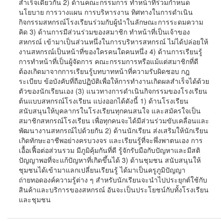
สำเร็จเดียวกัน 2) ด้านคณะกรรมการ ทำหน้าที่ร่วมกำหนด
นโยบาย การวางแผน การบริหารงาน ทิศทางในการดำเนิน
กิจกรรมสหกรณ์โรงเรียนร่วมกับผู้นำในลักษณะการระดมความ
คิด 3) ด้านการมีส่วนร่วมของสมาชิก ทำหน้าที่เป็นเจ้าของ
สหกรณ์ เข้ามาเป็นส่วนหนึ่งในการบริหารสหกรณ์ ไม่ได้ปล่อยให้
งานสหกรณ์เป็นหน้าที่ของใครคนใดคนหนึ่ง 4) ด้านการเรียนรู้
การทำหน้าที่เป็นผู้จัดการ คณะกรรมการหรือแม้แต่สมาชิกที่ดี
ต้องเกิดมาจากการเรียนรู้บทบาทหน้าที่ความรับผิดชอบ กฎ
ระเบียบ ข้อบังคับที่ถือปฏิบัติเพื่อให้การทำงานเกิดผลสำเร็จได้ด้วย
ตัวของนักเรียนเอง (3) แนวทางการดำเนินกิจกรรมของโรงเรียน
ต้นแบบสหกรณ์โรงเรียน แบ่งออกได้ดังนี้ 1) ด้านโรงเรียน
สนับสนุนให้บุคลากรในโรงเรียนทุกคนสนใจ และสมัครใจเป็น
สมาชิกสหกรณ์โรงเรียน เพื่อทุกคนจะได้มีส่วนร่วมขับเคลื่อนและ
พัฒนางานสหกรณ์ไปด้วยกัน 2) ด้านนักเรียน ส่งเสริมให้นักเรียน
เกิดทักษะอาชีพอย่างครบวงจร และเรียนรู้ที่จะพึ่งพาตนเอง การ
เอื้อเฟื้อต่อส่วนรวม มีภูมิคุ้มกันที่ดี รู้จักรับมือกับปัญหาและมีสติ
ปัญญาพอที่จะแก้ปัญหาที่เกิดขึ้นได้ 3) ด้านชุมชน สนับสนุนให้
ชุมชนได้เข้ามาแลกเปลี่ยนเรียนรู้ ได้มาเป็นครูภูมิปัญญา
ถ่ายทอดองค์ความรู้ต่าง ๆ สำหรับนักเรียนจะนำไปประยุกต์ใช้กับ
สินค้าและบริการของสหกรณ์ อันจะเป็นประโยชน์กับทั้งโรงเรียน
และชุมชน