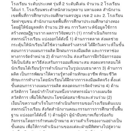
โรงเรียน ระดับประเทศ รุ่นที่ 2 ระดับดีเด่น จำนวน 2 โรงเรียน
ได้แก่ 1. โรงเรียนพระตำหนักสวนกุหลาบ มหามงคล สำนักงาน
เขตพื้นที่การศึกษาประถมศึกษานครปฐม เขต 2 และ 2. โรงเรียน
วัดท่าชุมชน สำนักงานเขตพื้นที่การศึกษาประถมศึกษาอ่างทอง
โดยผู้ให้ข้อมูลหลัก จำนวน 29 คน การวิเคราะห์ข้อมูลใช้การ
สร้างทฤษฎีฐานราก ผลการวิจัยพบว่า (1) การดำเนินกิจกรรม
สหกรณ์โรงเรียน แบ่งออกได้ดังนี้ 1) ด้านการตลาด ส่งผลช่วย
กระตุ้นให้นักเรียนได้ใช้ความคิดสร้างสรรค์ ได้ฝึกวิเคราะห์ในขั้น
ตอนการวางแผนการผลิต ฝึกฝนการลงมือผลิต และการหาช่อง
ทางการจัดจำหน่าย 2) ด้านการเงิน ส่งเสริมการฝึกวินัยการออม
ให้เป็นนิสัย หาวิธีส่งเสริมการออมที่เหมาะสม สอดแทรกสอนให้
นักเรียนได้เรียนรู้การดำเนินงานในรูปแบบธนาคาร 3) ด้านการ
ผลิต เป็นการพัฒนาให้ความรู้ทางด้านทักษะอาชีพ ทักษะชีวิต
ทักษะการทำงานโดยนักเรียนได้ฝึกจากการลงมือผลิตจริง ตั้งแต่
ขั้นตอนการวางแผนการผลิต ตลอดจนการจัดจำหน่าย 4) ด้าน
สวัสดิการ โดยนำกำไรส่วนหนึ่งจากสหกรณ์มาวางแผนจัด
สวัสดิการ เพื่อให้เกิดประโยชน์ต่อสมาชิกและส่วนร่วม (2)
เงื่อนไขความสำเร็จในการดำเนินกิจกรรมของโรงเรียนต้นแบบ
สหกรณ์โรงเรียน สังกัดสำนักงานคณะกรรมการการศึกษาขั้นพื้น
ฐาน แบ่งออกได้ดังนี้ 1) ด้านผู้นำ ผู้นำมีบทบาทเกี่ยวข้องกับ
กิจกรรมโดยการกำหนดเป้าหมาย ความสำเร็จของงานอย่างเป็น
ขั้นตอน เพื่อให้การดำเนินงานของแต่ละฝ่ายมีทิศทางไปสู่ความ