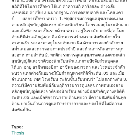
จำนวน 368 คน เครื่องมือที่ใช้ในการศึกษาคือ แบบสอบถาม และ
สถิติที่ใช้ในการศึกษา ได้แก่ ค่าความถี่ ค่าร้อยละ ค่าเฉลี่ย
เลขคณิต ค่าเบี่ยงเบนมาตรฐาน การทดสอบค่าที และไคสแคว
ร์ ผลการศึกษา พบว่า 1. พฤติกรรมการดูแลสุขภาพตนเอง
ตามหลักสุขบัญญัติแห่งชาติของนักเรียน โดยรวมอยู่ในระดับมาก
และเมื่อพิจารณาเป็นรายด้าน พบว่า อยู่ในระดับ มากที่สุด โดย
ด้านที่มีค่าเฉลี่ยสูงสุด คือ ด้านการสร้างความสัมพันธ์ภายใน
ครอบครัว รองลงมาอยู่ในระดับมาก คือ ด้านการออกกำลังกาย
สม่ำเสมอและตรวจสุขภาพประจำปี และด้านการกินอาหารสุก
สะอาด ตามลำดับ 2. พฤติกรรมการดูแลสุขภาพตนเองตามหลัก
สุขบัญญัติแห่งชาติของนักเรียนจำแนกตามปัจจัยส่วนบุคคล
ได้แก่ อายุ อาชีพของบิดา อาชีพของมารดา และโรคประจำตัว
พบว่า แตกต่างกันอย่างมีนัยสำคัญทางสถิติที่ระดับ .05 และเมื่อ
จำแนกตาม เพศ โรงเรียน ระดับชั้นเรียนพบว่า ไม่แตกต่างกัน 3.
ความรู้มีความสัมพันธ์กับพฤติกรรมการดูแลสุขภาพตนเองตาม
หลักสุขบัญญัติแห่งชาติของนักเรียน อย่างมีนัยสำคัญทางสถิติที่
ระดับ .05 และเมื่อพิจารณารายด้านพบว่า มีความสัมพันธ์กันทุก
ด้าน ยกเว้นด้านการดูแลรักษาร่างกายและของใช้ที่ไม่มีความ
สัมพันธ์กัน
Type:
Thesis