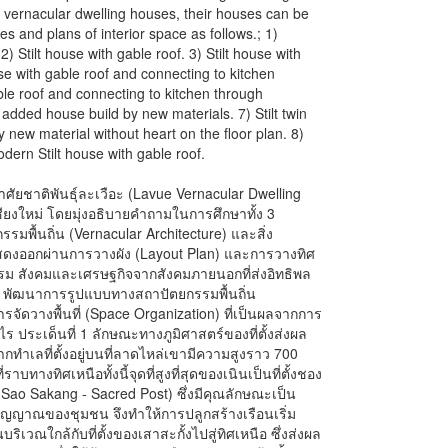
vue vernacular dwelling houses, their houses can be
es and plans of interior space as follows.; 1)
 2) Stilt house with gable roof. 3) Stilt house with
ouse with gable roof and connecting to kitchen
able roof and connecting to kitchen through
 added house build by new materials. 7) Stilt twin
 new material without heart on the floor plan. 8)
ern Stilt house with gable roof.
่อาศัยชาติพันธุ์ละเวือะ (Lavue Vernacular Dwelling
ียงใหม่ โดยมุ่งอธิบายคำถามในการศึกษาทั้ง 3
รมพื้นถิ่น (Vernacular Architecture) และสิ่ง
่แสดงออกผ่านการวางผัง (Layout Plan) และการวางทิศ
รรม สังคมและเศรษฐกิจจากสังคมภายนอกที่ส่งอิทธิพล
 พัฒนาการรูปแบบทางสถาปัตยกรรมพื้นถิ่น
รจัดวางพื้นที่ (Space Organization) ที่เป็นผลจากการ
ร ประเด็นที่ 1 ลักษณะทางภูมิศาสตร์ของที่ตั้งส่งผล
กทำเลที่ตั้งอยู่บนที่ลาดไหล่เขามีความสูงราว 700
บทางทิศเหนือทั้งนี้จุดที่สูงที่สุดของเนินเป็นที่ตั้งชอง
ั้ง” (Sao Sakang - Sacred Post) ซึ่งมีคุณลักษณะเป็น
ญญาณของชุมชน จึงทำให้การปลูกสร้างเรือนเริ่ม
ิเวณใกล้กับที่ตั้งของเสาสะกั้งไปสู่ทิศเหนือ ซึ่งส่งผล