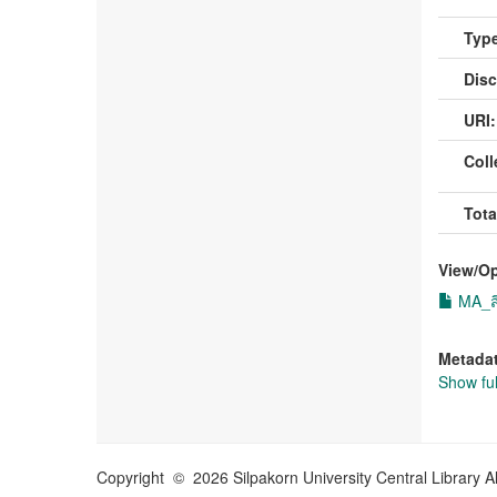
Type
Disc
URI:
Coll
Tota
View/
O
MA_สิร
Metada
Show ful
Copyright © 2026 Silpakorn University Central Library A