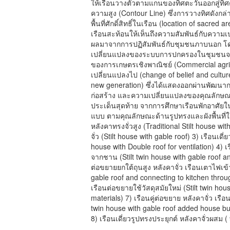
ให้เรือนวางตัวตามแกนของทิศตะวันออกสู่ทิศ
ความสูง (Contour Line) ซึ่งการวางทิศดังก
พื้นที่ศักดิ์สิทธิ์ในเรือน (location of sacre
เรือนสะท้อนให้เห็นถึงความสัมพันธ์กับควา
ผลมาจากการปฏิสัมพันธ์กับชุมชนภาบนอก โดยส
เปลี่ยนแปลงของระบบการปกครองในชุมชนจาก
ของการเกษตรเชิงพาณิชย์ (Commercial agric
เปลี่ยนแปลงไป (change of belief and cultu
new generation) ซึ่งได้แสดงออกผ่านพัฒน
ก่อสร้าง และความเปลี่ยนแปลงของคุณลักษณ
ประเด็นสุดท้าย จากการศึกษาเรือนพักอาศัยใน
แบบ ตามคุณลักษณะด้านรูปทรงและผังพื้นที่ใช้ส
หลังคาทรงจั่วสูง (Traditional Stilt house wit
จั่ว (Stilt house with gable roof) 3) เรือนเดี
house with Double roof for ventilation) 4) เ
จากชาน (Stilt twin house with gable roof an
ต่อขยายยกใต้ถุนสูง หลังคาจั่ว เรือนเตาไฟเข้
gable roof and connecting to kitchen throug
เรือนต่อขยายใช้วัสดุสมัยใหม่ (Stilt twin ho
materials) 7) เรือนคู่ต่อขยาย หลังคาจั่ว เรื
twin house with gable roof added house bui
8) เรือนเดี่ยวรูปทรงประยุกต์ หลังคาจั่วผสม ( 