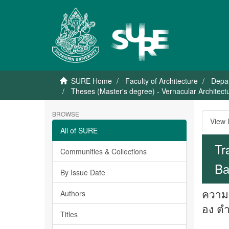
SURE Home
Faculty of Architecture
Depar
Theses (Master's degree) - Vernacular Architectur
BROWSE
View 
All of SURE
Tr
Communities & Collections
Ba
By Issue Date
ความเ
Authors
อง ตำ
Titles