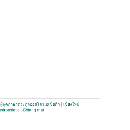
ธุ์ผู้พูดภาษาตระกูลออสโตรเอเชียติก | เชียงใหม่
ustroasiatic | Chiang mai