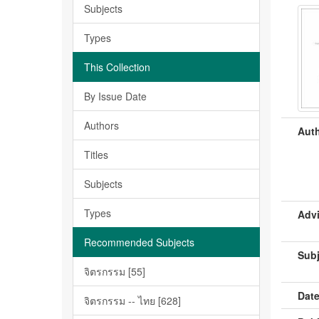
Subjects
Types
This Collection
By Issue Date
Authors
Auth
Titles
Subjects
Types
Advi
Recommended Subjects
Subj
จิตรกรรม [55]
Date
จิตรกรรม -- ไทย [628]