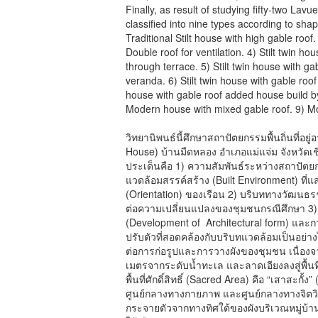
Finally, as result of studying fifty-two La
classified into nine types according to shap
Traditional Stilt house with high gable roof.
Double roof for ventilation. 4) Stilt twin h
through terrace. 5) Stilt twin house with g
veranda. 6) Stilt twin house with gable roof
house with gable roof added house build by
Modern house with mixed gable roof. 9) Mod
วิทยานิพนธ์นี้ศึกษาสถาปัตยกรรมพื้นถิ่นที่อยู
House) บ้านมืดหลอง อำเภอแม่แจ่ม จังหวัดเช
ประเด็นคือ 1) ความสัมพันธ์ระหว่างสถาปัตยกร
แวดล้อมสรรค์สร้าง (Built Environment) ที
(Orientation) ของเรือน 2) บริบททางวัฒนธ
ต่อความเปลี่ยนแปลงของชุมชนกรณีศึกษา 3)
(Development of Architectural form) และกา
ปรับตัวที่สอดคล้องกับบริบทแวดล้อมเป็นอย่างไ
ต่อการก่อรูปและการวางผังของชุมชน เนื่องจา
เมตรจากระดับน้ำทะเล และลาดเอียงลงสู่พื้นที่รา
พื้นที่ศักดิ์สิทธิ์ (Sacred Area) คือ “เสาสะก
ศูนย์กลางทางกายภาพ และศูนย์กลางทางจิตวิ
กระจายตัวจากทางทิศใต้ของผังบริเวณหมู่บ้านบร