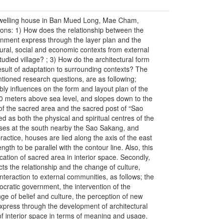
 dwelling house in Ban Mued Long, Mae Cham,
ons: 1) How does the relationship between the
ronment express through the layer plan and the
tural, social and economic contexts from external
tudied village? ; 3) How do the architectural form
sult of adaptation to surrounding contexts? The
ntioned research questions, are as following;
ably influences on the form and layout plan of the
00 meters above sea level, and slopes down to the
n of the sacred area and the sacred post of “Sao
d as both the physical and spiritual centres of the
ouses at the south nearby the Sao Sakang, and
practice, houses are lied along the axis of the east
ngth to be parallel with the contour line. Also, this
location of sacred area in interior space. Secondly,
cts the relationship and the change of culture,
nteraction to external communities, as follows; the
mocratic government, the intervention of the
ge of belief and culture, the perception of new
press through the development of architectural
of interior space in terms of meaning and usage.