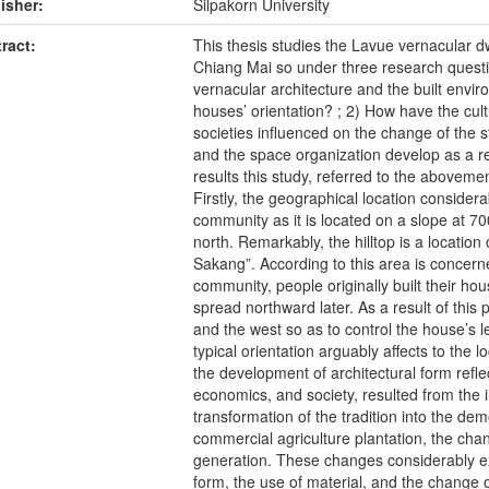
isher:
Silpakorn University
ract:
This thesis studies the Lavue vernacular
Chiang Mai so under three research questi
vernacular architecture and the built envi
houses’ orientation? ; 2) How have the cul
societies influenced on the change of the s
and the space organization develop as a re
results this study, referred to the aboveme
Firstly, the geographical location consider
community as it is located on a slope at 7
north. Remarkably, the hilltop is a locatio
Sakang”. According to this area is concerne
community, people originally built their h
spread northward later. As a result of this 
and the west so as to control the house’s le
typical orientation arguably affects to the 
the development of architectural form refle
economics, and society, resulted from the i
transformation of the tradition into the de
commercial agriculture plantation, the chan
generation. These changes considerably ex
form, the use of material, and the change 