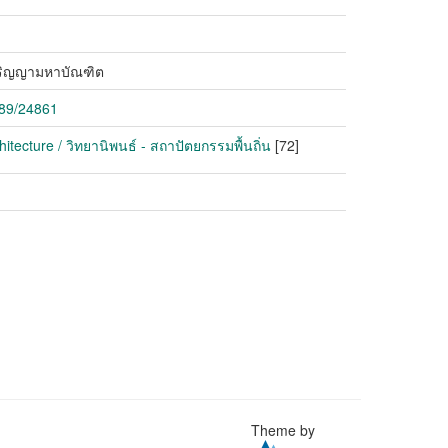
บปริญญามหาบัณฑิต
789/24861
itecture / วิทยานิพนธ์ - สถาปัตยกรรมพื้นถิ่น
[72]
Theme by