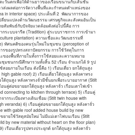
ตะวันตกเพื่อให้ด้านยาวของเรือนขนานกับเส้นชั้น
ล่าวส่งผลต่อการจัดวางพื้นที่และกำหนดตำแหน่งของ
d area in interior space) ประเด็นที่ 2 พัฒนาการของ
มเปลี่ยนแปลงด้านวัฒนธรรม เศรษฐกิจและสังคมอันเป็น
ัมพันธ์กับปัจจัยแวดล้อมดังต่อไปนี้คือ การ
ระบบจารีต (Tradition) สู่ระบบราชการ การเข้ามา
ulture plantation) ความเชื่อและวัฒนธรรมที่
re) ทัศนคติของคนรุ่นใหม่ในชุมชน (perception of
าการของรูปทรงสถาปัตยกรรม การใช้วัสดุในการ
ะของพื้นที่ภายในทั้งการใช้สอยและความหมาย
ชุมชนกรณีศึกษารวมทั้งสิ้น 52 เรือน จำแนกได้ 9 รูป
อยภายในเรือน ดังนี้คือ 1) เรือนเดี่ยว ยกใต้ถุนสูง
h high gable roof) 2) เรือนเดี่ยวใต้ถุนสูง หลังคาทรง
่ยวใต้ถุนสูง หลังคาทรงจั่วมีชั้นยกเพื่อระบายอากาศ (Stilt
รือนคู่ต่อขยายยกใต้ถุนสูง หลังคาจั่ว เรือนเตาไฟเข้า
d connecting to kitchen through terrace) 5) เรือนคู่
าจากระเบียงทางเดินเชื่อม (Stilt twin house with
h veranda) 6) เรือนคู่ต่อขยายยกใต้ถุนสูง หลังคาจั่ว
use with gable roof added house build by new
อนขยายใช้วัสดุสมัยใหม่ ไม่มีแม่เตาไฟบนเรือน (Stilt
ld by new material without heart on the floor plan)
9) เรือนเดี่ยวรูปทรงประยุกต์ ยกใต้ถุนสูง หลังคาจั่ว