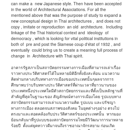
can make a new Japanese style. Then have been accepted
in the world of Architectural Associations. For all the
mentioned above that was the purpose of study to expand a
new conceptual design in Thai architectures , and does not
copy , imitate or reproduction an old architecture. Including
linkage of the Thai historical context and ideology of
democracy , which is looking for vital political institutions in
both of pre and post the Siamese coup d'état of 1932 , and
eventually could bring us to create a meaning full process of
change in Architecture with Thai spirit.
อาคารรัฐสภาเป็นสถาปัตยกรรมทางการเมืองที่สามารถเล่าเรื่อง
ราวทางประวัติศาสตร์ได้ในหลายมิติอีกทั้งยังสะท้อน แนวความ
คิดท่ามกลางบริบททางการเมืองของประเทศนั้นๆผลจากการ
ศึกษาพบว่าบริบททางประวัติศาสตร์ที่ผ่านเวลาที่ยาวนานของ
ประเทศหนึ่งประเทศใดมีตัวสถาปัตยกรรมและที่ตั้งเป็นหลักฐานที่
สำคัญที่สุดในฐานะของ สัญลักษณ์ทางการเมืองโดย รูปแบบทาง
สถาปัตยกรรมสามารถเล่าแนวความคิด รูปแบบ และปรัชญา
ทางการเมือง ตลอดจนสภาพของสังคม ในยุคต่างๆอย่าง ตรงไป
ตรงมาและสอดคล้องกับประวัติศาสตร์ของประเทศนั้น หากมอง
ย้อนกลับมาที่รูปแบบของสถาปัตยกรรมไทยมีวิวัฒนาการมาหลาย
ร้อยปี ตั้งแต่ยุคทวาวดีมาจนถึงราชอาณาจักรสยาม ก่อนเกิด