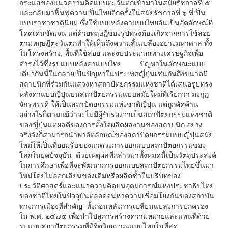
กระแสของแนวความคิดแบบตะวันตกเข้ามาในสมัยรัชกาลที่ ๕
และกลับมาฟื้นฟูความเป็นไทยอีกครั้งในสมัยรัชกาลที่ ๖ ที่เป็น
แบบราชาชาตินิยม ซึ่งใช้แบบหลังคาแบบไทยอันเป็นอัตลักษณ์ที่
โดดเด่นชัดเจน แต่ด้วยทฤษฎีของรูปทรงต้องเกิดจากการใช้สอย
ตามทฤษฎีตะวันตกทำให้เห็นถึงความสิ้นเปลืองอย่างมหาศาล ทั้ง
ในโครงสร้าง, พื้นที่ใช้สอย และงบประมาณทางเศรษฐกิจเพื่อ
ดำรงไว้ซึ่งรูปแบบหลังคาแบบไทย ปัญหาในลักษณะแบบ
เดียวกันนี้ในกลายเป็นปัญหาในประเทศญี่ปุ่นเช่นกันถึงขนาดมี
สถาปนิกที่ร่วมกันแสวงหาสถาปัตยกรรมแห่งชาติได้เสนอรูปทรง
หลังคาแบบญี่ปุ่นบนสถาปัตยกรรมแบบสมัยใหม่ที่เรียกว่า มงกุฎ
จักรพรรดิ ให้เป็นสถาปัตยกรรมแห่งชาติญี่ปุ่น แต่ถูกคัดค้าน
อย่างไรก็ตามแม้ว่าจะไม่มีผู้รับรองว่าเป็นสถาปัตยกรรมแห่งชาติ
ของญี่ปุ่นแต่ผลดีของการตั้งใจผลิตผลงานของสถาปนิก อย่าง
จริงจังก็สามารถนำพาอัตลักษณ์ของสถาปัตยกรรมแบบญี่ปุ่นสมัย
ใหม่ให้เป็นที่ยอมรับของแวดวงการออกแบบสถาปัตยกรรมของ
โลกในยุคปัจจุบัน ด้วยเหตุผลที่กล่าวมาทั้งหมดนี้เป็นวัตถุประสงค์
ในการศึกษาเพื่อที่จะพัฒนาการออกแบบสถาปัตยกรรมไทยขึ้นมา
ใหม่โดยไม่ลอกเลียนของเดิมหรือผลิตซ้ำในบริบทของ
ประวัติศาสตร์และแนวความคิดบนอุดมการณ์แห่งประชาธิปไตย
ของชาติไทยในปัจจุบันตลอดจนหาความเชื่อมโยงกันของสถาบัน
ทางการเมืองที่สำคัญ ทั้งก่อนหลังการเปลี่ยนแปลงการปกครอง
ใน พ.ศ. ๒๔๗๕ เพื่อนำไปสู่การสร้างความหมายและแทนที่ด้วย
รูปแบบสถาปัตยกรรมที่มีจิตวิญญาณแบบไทยในที่สุด