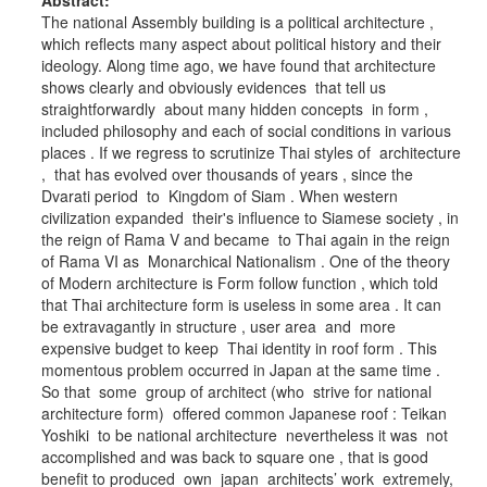
Abstract:
The national Assembly building is a political architecture ,
which reflects many aspect about political history and their
ideology. Along time ago, we have found that architecture
shows clearly and obviously evidences that tell us
straightforwardly about many hidden concepts in form ,
included philosophy and each of social conditions in various
places . If we regress to scrutinize Thai styles of architecture
, that has evolved over thousands of years , since the
Dvarati period to Kingdom of Siam . When western
civilization expanded their's influence to Siamese society , in
the reign of Rama V and became to Thai again in the reign
of Rama VI as Monarchical Nationalism . One of the theory
of Modern architecture is Form follow function , which told
that Thai architecture form is useless in some area . It can
be extravagantly in structure , user area and more
expensive budget to keep Thai identity in roof form . This
momentous problem occurred in Japan at the same time .
So that some group of architect (who strive for national
architecture form) offered common Japanese roof : Teikan
Yoshiki to be national architecture nevertheless it was not
accomplished and was back to square one , that is good
benefit to produced own japan architects’ work extremely,