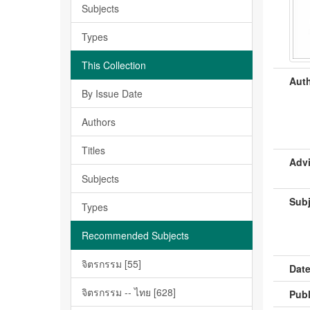
Subjects
Types
This Collection
Auth
By Issue Date
Authors
Titles
Advi
Subjects
Subj
Types
Recommended Subjects
จิตรกรรม [55]
Date
จิตรกรรม -- ไทย [628]
Publ