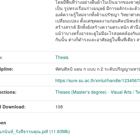
โดยมีพื้นที่ว่างอย่างผืนผ้าใบเป็นฉากของธาตุ
เป็น รูปทรงเรือนร่างมนุษย์ มีการผลักระยะด้ว
องค์ความรู้ใหม่จากทั้งด้านปรัชญา วิทยาศา
เปลี่ยนแปลง ตั้งแต่ชุดผลงานก่อนศิลปนิพน
สร้างสรรค์ อีกทั้งยังสร้างความตระหนัก คำนึง
แม้ว่าบางครั้งอาจจะดูไม่มีอะไรสอดคล้องก
กันนั้น ต่างก็ดำรงและอาศัยอยู่ในพื้นที่เดียว 
:
Thesis
ipline:
ทัศนศิลป์ แผน ก แบบ ก 2 ระดับปริญญามหา
https://sure.su.ac.th/xmlui/handle/123456
ections:
Theses (Master's degree) - Visual Arts / วิ
l Download:
108
pen
นันท์_รังสีธรรมคุณ.pdf (11.83Mb)