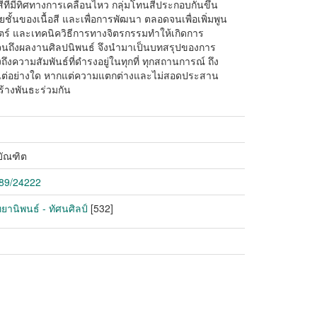
สีที่มีทิศทางการเคลื่อนไหว กลุ่มโทนสีประกอบกันขึ้น
ยชั้นของเนื้อสี และเพื่อการพัฒนา ตลอดจนเพื่อเพิ่มพูน
สตร์ และเทคนิควิธีการทางจิตรกรรมทำให้เกิดการ
ธ์จนถึงผลงานศิลปนิพนธ์ จึงนำมาเป็นบทสรุปของการ
ถึงความสัมพันธ์ที่ดำรงอยู่ในทุกที่ ทุกสถานการณ์ ถึง
ันแต่อย่างใด หากแต่ความแตกต่างและไม่สอดประสาน
สร้างพันธะร่วมกัน
บัณฑิต
789/24222
ทยานิพนธ์ - ทัศนศิลป์
[532]