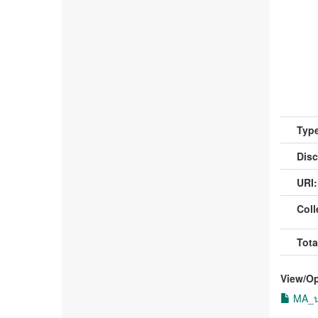
Type
Disc
URI:
Coll
Tota
View/
O
MA_นภ