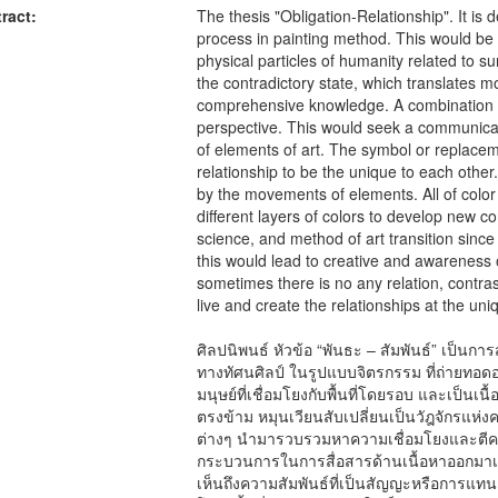
ract:
The thesis "Obligation-Relationship". It is d
process in painting method. This would be
physical particles of humanity related to s
the contradictory state, which translates m
comprehensive knowledge. A combination of 
perspective. This would seek a communicati
of elements of art. The symbol or replaceme
relationship to be the unique to each other.
by the movements of elements. All of colo
different layers of colors to develop new
science, and method of art transition since 
this would lead to creative and awareness 
sometimes there is no any relation, contra
live and create the relationships at the uni
ศิลปนิพนธ์ หัวข้อ “พันธะ – สัมพันธ์” เป็น
ทางทัศนศิลป์ ในรูปแบบจิตรกรรม ที่ถ่ายทอ
มนุษย์ที่เชื่อมโยงกับพื้นที่โดยรอบ และเป็นเน
ตรงข้าม หมุนเวียนสับเปลี่ยนเป็นวัฎจักรแห
ต่างๆ นำมารวบรวมหาความเชื่อมโยงและตีคว
กระบวนการในการสื่อสารด้านเนื้อหาออกมาเป
เห็นถึงความสัมพันธ์ที่เป็นสัญญะหรือการแทนค