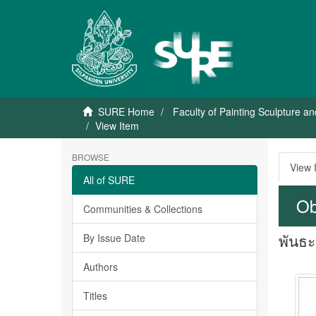
SURE Home
Faculty of Painting Sculpture a
View Item
BROWSE
View 
All of SURE
Ob
Communities & Collections
พันธะ 
By Issue Date
Authors
Titles