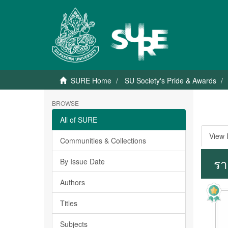
SURE Home
SU Society's Pride & Awards
BROWSE
All of SURE
View 
Communities & Collections
รา
By Issue Date
Authors
Titles
Subjects