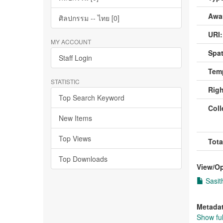
Awa
ศิลปกรรม -- ไทย [0]
URI:
MY ACCOUNT
Spat
Staff Login
Temp
STATISTIC
Righ
Top Search Keyword
Coll
New Items
Top Views
Tota
Top Downloads
View/
O
Sasit
Metada
Show ful