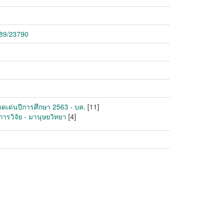
789/23790
ดเด่นปีการศึกษา 2563 - บค.
[11]
ารวิจัย - มานุษยวิทยา
[4]