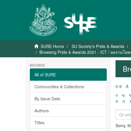
SURE Home
SU Society's Pride & Awards
Browsing Pride & Awards 2021 - ICT / ผลงานโดดเด
BROWSE
Br
All of SURE
0-9
A
Communities & Collections
ก
ข
By Issue Date
ล
ฦ
Authors
Titles
Sorry, t