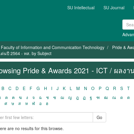
SU Intellectual
SU Journal
Advan
Faculty of Information and Communication Technology
Pride & Aw
่นปี 2564 - ทส. by Subject
owsing Pride & Awards 2021 - ICT / ผลงาน
B
C
D
E
F
G
H
I
J
K
L
M
N
O
P
Q
R
S
T
ฃ
ค
ฅ
ฆ
ง
จ
ฉ
ช
ซ
ฌ
ญ
ฎ
ฏ
ฐ
ฑ
ฒ
ณ
ด
ต
ว
ศ
ษ
ส
ห
ฬ
อ
ฮ
Go
here are no results for this browse.