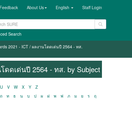
Feedback
About Us
English
Staff Login
ced Search
ards 2021 - ICT / ผลงานโดดเด่นปี 2564 - ทส.
โดดเด่นปี 2564 - ทส. by Subject
U
V
W
X
Y
Z
ถ
ท
ธ
น
บ
ป
ผ
ฝ
พ
ฟ
ภ
ม
ย
ร
ฤ