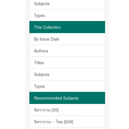
Subjects
Types
This Collection
By Issue Date
Authors
Titles
Subjects
Types
Recommended Subjects
จิตรกรรม [55]
จิตรกรรม -- ไทย [628]