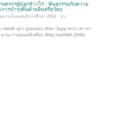
ษตรกรผู้ปลูกข้าวไร่ : พันธุกรรมกับความ
ารบำรุงดินด้วยอินทรียวัตถุ
ผลงานโดดเด่นปีการศึกษา 2564 - สว.
า เวชพงศ์
;
ยุภา ปู่แตงอ่อน
;
ศักดา ปัญญาหาร
;
เสาวภา
;
มานะ กาญจนมณีเสถียร
;
พิชญ กองทรัพย์
(
2558
)