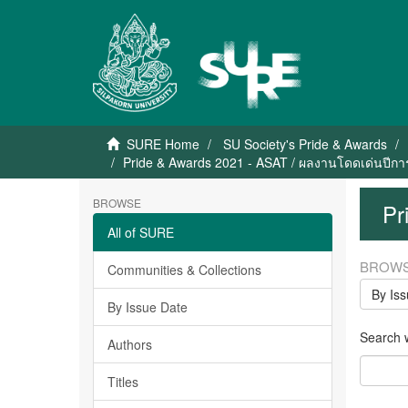
SURE Home
SU Society's Pride & Awards
Pride & Awards 2021 - ASAT / ผลงานโดดเด่นปีกา
BROWSE
Pr
All of SURE
BROWS
Communities & Collections
By Is
By Issue Date
Search wi
Authors
Titles