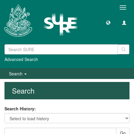
Toggl
navig
Advanced Search
Search
Search
Search History:
Go