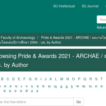
SU Intellectual
SU Journal
Advan
Faculty of Archaeology
Pride & Awards 2021 - ARCHAE / ผลงานโดด
โดดเด่นปีการศึกษา 2564 - บค. by Author
owsing Pride & Awards 2021 - ARCHAE / 
. by Author
B
C
D
E
F
G
H
I
J
K
L
M
N
O
P
Q
R
S
T
ฃ
ค
ฅ
ฆ
ง
จ
ฉ
ช
ซ
ฌ
ญ
ฎ
ฏ
ฐ
ฑ
ฒ
ณ
ด
ต
ว
ศ
ษ
ส
ห
ฬ
อ
ฮ
Go