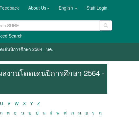
Feedback
About Us
English
Staff Login
ced Search
เด่นปีการศึกษา 2564 - บค.
ผลงานโดดเด่นปีการศึกษา 2564 -
U
V
W
X
Y
Z
ถ
ท
ธ
น
บ
ป
ผ
ฝ
พ
ฟ
ภ
ม
ย
ร
ฤ