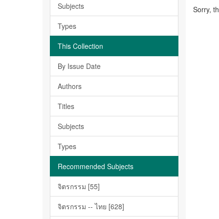
Subjects
Sorry, t
Types
This Collection
By Issue Date
Authors
Titles
Subjects
Types
Recommended Subjects
จิตรกรรม [55]
จิตรกรรม -- ไทย [628]