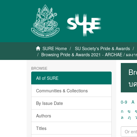
SURE Home
SU Society's Pride & Awards
Browsing Pride & Awards 2021 - ARCHAE / ผลงาน
BROWSE
Br
All of SURE
บค
Communities & Collections
0-9
A
By Issue Date
ก
ข
Authors
ล
ฦ
Titles