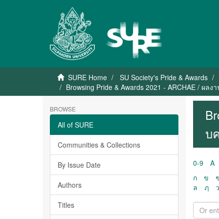
SURE Home
SU Society's Pride & Awards
Browsing Pride & Awards 2021 - ARCHAE / ผลงาน
BROWSE
Br
All of SURE
บค
Communities & Collections
0-9
A
By Issue Date
ก
ข
Authors
ล
ฦ
Titles