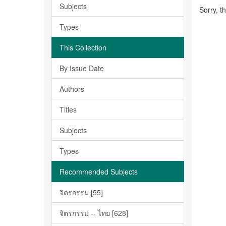
Subjects
Sorry, t
Types
This Collection
By Issue Date
Authors
Titles
Subjects
Types
Recommended Subjects
จิตรกรรม [55]
จิตรกรรม -- ไทย [628]