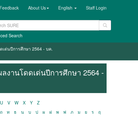
Feedback
About Us
English
Staff Login
ced Search
เด่นปีการศึกษา 2564 - บค.
ผลงานโดดเด่นปีการศึกษา 2564 -
U
V
W
X
Y
Z
ถ
ท
ธ
น
บ
ป
ผ
ฝ
พ
ฟ
ภ
ม
ย
ร
ฤ