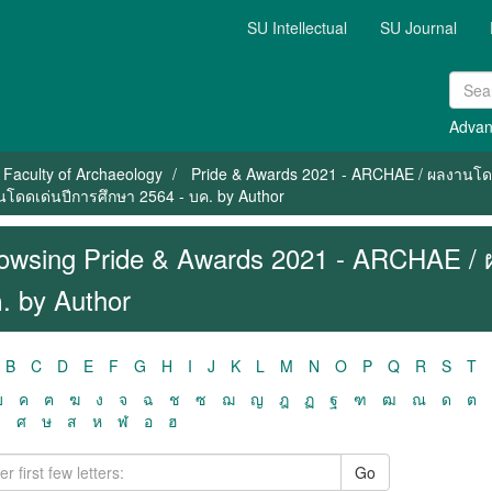
SU Intellectual
SU Journal
Advan
Faculty of Archaeology
Pride & Awards 2021 - ARCHAE / ผลงานโดด
โดดเด่นปีการศึกษา 2564 - บค. by Author
owsing Pride & Awards 2021 - ARCHAE / 
. by Author
B
C
D
E
F
G
H
I
J
K
L
M
N
O
P
Q
R
S
T
ฃ
ค
ฅ
ฆ
ง
จ
ฉ
ช
ซ
ฌ
ญ
ฎ
ฏ
ฐ
ฑ
ฒ
ณ
ด
ต
ว
ศ
ษ
ส
ห
ฬ
อ
ฮ
Go