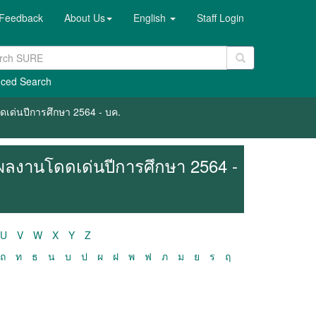
Feedback
About Us
English
Staff Login
ced Search
เด่นปีการศึกษา 2564 - บค.
ผลงานโดดเด่นปีการศึกษา 2564 -
U
V
W
X
Y
Z
ถ
ท
ธ
น
บ
ป
ผ
ฝ
พ
ฟ
ภ
ม
ย
ร
ฤ