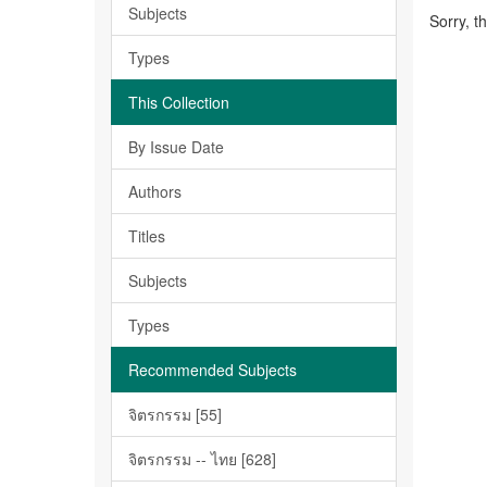
Subjects
Sorry, t
Types
This Collection
By Issue Date
Authors
Titles
Subjects
Types
Recommended Subjects
จิตรกรรม [55]
จิตรกรรม -- ไทย [628]