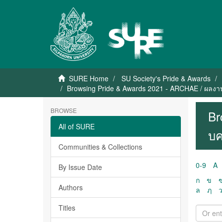
SURE Home
SU Society's Pride & Awards
Browsing Pride & Awards 2021 - ARCHAE / ผลงาน
BROWSE
Br
All of SURE
บค
Communities & Collections
0-9
A
By Issue Date
ก
ข
Authors
ล
ฦ
Titles