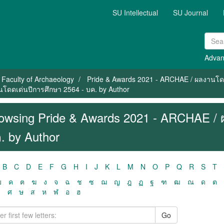
SU Intellectual
SU Journal
Advan
Faculty of Archaeology
Pride & Awards 2021 - ARCHAE / ผลงานโดด
โดดเด่นปีการศึกษา 2564 - บค. by Author
owsing Pride & Awards 2021 - ARCHAE / 
. by Author
B
C
D
E
F
G
H
I
J
K
L
M
N
O
P
Q
R
S
T
ฃ
ค
ฅ
ฆ
ง
จ
ฉ
ช
ซ
ฌ
ญ
ฎ
ฏ
ฐ
ฑ
ฒ
ณ
ด
ต
ว
ศ
ษ
ส
ห
ฬ
อ
ฮ
Go