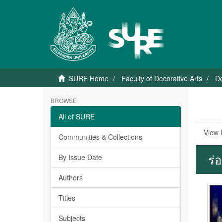
SURE Home
Faculty of Decorative Arts
De
BROWSE
All of SURE
View 
Communities & Collections
ร่
By Issue Date
Authors
Titles
Subjects