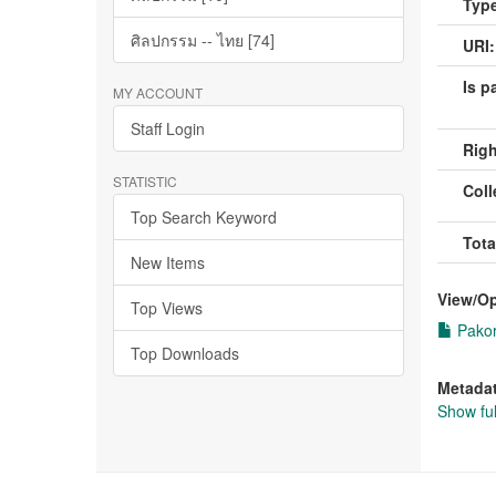
Type
ศิลปกรรม -- ไทย [74]
URI:
Is pa
MY ACCOUNT
Staff Login
Righ
STATISTIC
Coll
Top Search Keyword
Tota
New Items
View/
O
Top Views
Pakor
Top Downloads
Metada
Show ful