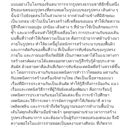
แบบอย่างในโลกของจินตนาการจากรูปทรงธรรมชาติอีกชิ้นหนึ่ง
มีขอบเขตของรูปทรงที่ครบหมดในรูปแบบของรูปทรง เส้นต่าง ๆ
นั้นนำไปยังจุดสนใจในส่วนกลาง จากส่วนด้านข้างที่มีลักษณะ
เป็นวงกลม เข้าไปเป็นโครงสร้างสี่เหลี่ยมขอบมน ทำให้เกิดความ
รู้สึกถึงความอบอุ่น ปกป้อง เส้นต่าง ๆ ที่นำมาใช้เป็นลักษณะการ
ซ้ำ และมากขึ้นจนทำให้รู้สึกเคลื่อนไหว การประสานกันของเส้น
บนพื้นที่ว่างทำให้เกิดความเป็นมวล คือการนำอากาศด้านข้างมา
ภายในรูปทรง ทำให้มวลนี้ดูไม่หนักการสร้างระนาบของพื้นผิว
และการตัดกันของพื้นที่ว่าง ที่เป็นทั้งการทับซ้อนกันของรูปทรง
ภายใน และภายนอกจึงเกิดมีมิติ เป็นภาพลวงตาได้ในแนวทางกา
รสร้างสรค์ผลงานได้แสดงออกทางความรู้สึกรับรู้ด้วยประสาท
สัมผัส ด้วยสายตาคือเส้นที่เกิดการทับช้อนเทคนิคที่สร้างสรรค์ขึ้น
มา โดยการประสานกันของเทคนิคการทำว่าวไทยผสม ผสานกัน
กับเทคนิคการสร้างเครื่องจักสานไทย เกิดเป็นเนื้อหาของแนว
เรื่องที่มีการประสานกันเป็นเส้นตัด ทำให้รู้สึกถึงการป้องกัน แนว
เรื่องและเทคนิควิธีการที่ผู้วิจัยยังคงต้องพัฒนา คือการเรียนรู้
เทคนิคการประสานกันของไม้ไผ่แต่ละชิ้น การเข้าไปศึกษา
เทคนิคและวิธีการเหลา การมัดการผูกทำให้เกิดสมาธิ ความ
เพลิดเพลิน และการเข้าถึงจิตวิญญาณของการทำงานพื้นบ้าน
เส้นไผ่ทุกเส้นที่ผ่านมือข้าพเจ้า จุดทุกจุดผ่านช่วงเวลาการสร้าง
รูปทรงจินตนาการ และต้องมาเป็นผู้รับการตอบสนองตนเอง จึงมี
ความพอใจในแง่การถ่ายทอดเป็นผลงานทางศิลปะ ที่เกิดจาก