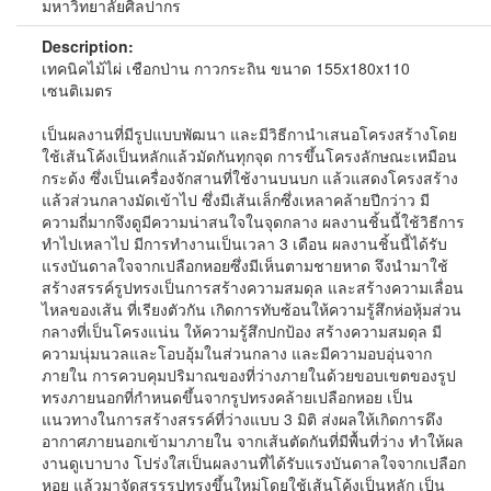
มหาวิทยาลัยศิลปากร
Description:
เทคนิคไม้ไผ่ เชือกป่าน กาวกระถิน ขนาด 155x180x110
เซนติเมตร
เป็นผลงานที่มีรูปแบบพัฒนา และมีวิธีกานำเสนอโครงสร้างโดย
ใช้เส้นโค้งเป็นหลักแล้วมัดกันทุกจุด การขึ้นโครงลักษณะเหมือน
กระด้ง ซึ่งเป็นเครื่องจักสานที่ใช้งานบนบก แล้วแสดงโครงสร้าง
แล้วส่วนกลางมัดเข้าไป ซึ่งมีเส้นเล็กซึ่งเหลาคล้ายปีกว่าว มี
ความถี่มากจึงดูมีความน่าสนใจในจุดกลาง ผลงานชิ้นนี้ใช้วิธีการ
ทำไปเหลาไป มีการทำงานเป็นเวลา 3 เดือน ผลงานชิ้นนี้ได้รับ
แรงบันดาลใจจากเปลือกหอยซึ่งมีเห็นตามชายหาด จึงนำมาใช้
สร้างสรรค์รูปทรงเป็นการสร้างความสมดุล และสร้างความเลื่อน
ไหลของเส้น ที่เรียงตัวกัน เกิดการทับซ้อนให้ความรู้สึกห่อหุ้มส่วน
กลางที่เป็นโครงแน่น ให้ความรู้สึกปกป้อง สร้างความสมดุล มี
ความนุ่มนวลและโอบอุ้มในส่วนกลาง และมีความอบอุ่นจาก
ภายใน การควบคุมปริมาณของที่ว่างภายในด้วยขอบเขตของรูป
ทรงภายนอกที่กำหนดขึ้นจากรูปทรงคล้ายเปลือกหอย เป็น
แนวทางในการสร้างสรรค์ที่ว่างแบบ 3 มิติ ส่งผลให้เกิดการดึง
อากาศภายนอกเข้ามาภายใน จากเส้นตัดกันที่มีพื้นที่ว่าง ทำให้ผล
งานดูเบาบาง โปร่งใสเป็นผลงานที่ได้รับแรงบันดาลใจจากเปลือก
หอย แล้วมาจัดสรรรูปทรงขึ้นใหม่โดยใช้เส้นโค้งเป็นหลัก เป็น