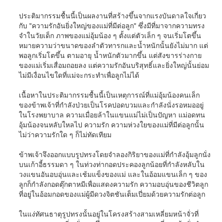
ประติมากรรมชื้นนี้เป็นผลงานที่สร้างขึ้นจากแรงบันดาลใจเกี่ยว
กับ "ความรักอันยิ่งใหญ่ของแม่ที่มีต่อลูก" ซึ่งมีที่มาจากความทรง
จำในวัยเด็ก ภาพของแม่อุ้มน้อง ๆ ตั้งแต่ตัวเล็ก ๆ จนเริ่มโตขึ้น
หมายความว่าขนาดของลำตัวทารกและน้ำหนักนั้นยังไม่มาก แต่
พอลูกเริ่มโตขึ้น ตามอายุ น้ำหนักตัวมากขึ้น แต่สังขารร่างกาย
ของแม่เริ่มเสื่อมถอยลง แต่ความรักอันบริสุทธิ์และยิ่งใหญ่นั้นย่อม
ไม่มีเงื่อนไขใดที่แม่จะกระทำเพื่อลูกไม่ได้
เนื้อหาในประติมากรรมชื้นนี้เป็นเหตุการณ์ที่แม่อุ้มน้องคนเล็ก
ของข้าพเจ้าที่กำลังป่วยเป็นโรคปอดบวมและกำลังนั่งรอหมออยู่
ในโรงพยาบาล ความเมื่อยล้าในแขนแม่ไม่เป็นปัญหา แม่อดทน
อุ้มน้องจนหลับใหลไป ความรัก ความห่วงใยของแม่ที่มีต่อลูกนั้น
ไม่ว่าความรักใด ๆ ก็ไม่ทัดเทียม
ข้าพเจ้าจึงออกแบบรูปทรงโดยจำลองกิริยาของแม่ที่กำลังอุ้มลูกนั่ง
บนเก้าอี้ธรรมดา ๆ ในท่วงท่ากอดประคองลูกน้อยที่กำลังหลับใน
วงแขนอันอบอุ่นและเช้มแข็งของแม่ และในอ้อมแขนเล็ก ๆ ของ
ลูกก็กำลังกอดตุ๊กตาหมีเพื่อแสดงความรัก ความอบอุ่นของชีวิตลูก
ที่อยู่ในอ้อมกอดของแม่ผู้มีดวงจิตชันเต็มเปี่ยมด้วยความรักต่อลูก
ในแง่ทัศนธาตุรูปทรงนั้นอยู่ในโครงสร้างสามเหลี่ยมหน้าจั่วที่