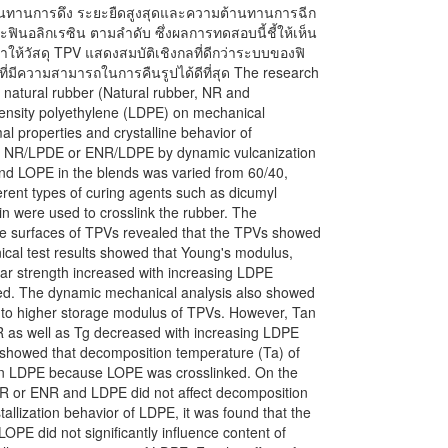
ต้านทานการดึง ระยะยืดสูงสุดและความต้านทานการฉีก
ฟินอลิกเรซิน ตามลำดับ ซึ่งผลการทดสอบนี้ชี้ให้เห็น
ำให้วัสดุ TPV แสดงสมบัติเชิงกลที่ดีกว่าระบบของฟิ
ที่มีความสามารถในการคืนรูปได้ดีที่สุด The research
of natural rubber (Natural rubber, NR and
density polyethylene (LDPE) on mechanical
al properties and crystalline behavior of
of NR/LPDE or ENR/LDPE by dynamic vulcanization
nd LOPE in the blends was varied from 60/40,
erent types of curing agents such as dicumyl
n were used to crosslink the rubber. The
ure surfaces of TPVs revealed that the TPVs showed
ical test results showed that Young's modulus,
tear strength increased with increasing LDPE
sed. The dynamic mechanical analysis also showed
 to higher storage modulus of TPVs. However, Tan
NR as well as Tg decreased with increasing LDPE
s showed that decomposition temperature (Ta) of
gin LDPE because LOPE was crosslinked. On the
 NR or ENR and LDPE did not affect decomposition
allization behavior of LDPE, it was found that the
LOPE did not significantly influence content of