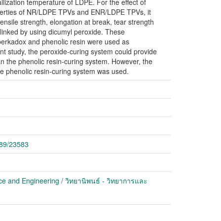
allization temperature of LDPE. For the effect of
operties of NR/LDPE TPVs and ENR/LDPE TPVs, it
nsile strength, elongation at break, tear strength
linked by using dicumyl peroxide. These
perkadox and phenolic resin were used as
ent study, the peroxide-curing system could provide
an the phenolic resin-curing system. However, the
e phenolic resin-curing system was used.
789/23583
ce and Engineering / วิทยานิพนธ์ - วิทยาการและ