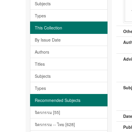
Subjects
Types
This Collection
Othe
By Issue Date
Auth
Authors
Advi
Titles
Subjects
Subj
Types
Recommended Subjects
จิตรกรรม [55]
Date
จิตรกรรม -- ไทย [628]
Publ