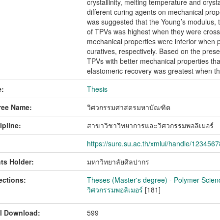
crystallinity, melting temperature and cryst
different curing agents on mechanical pr
was suggested that the Young’s modulus, te
of TPVs was highest when they were cross
mechanical properties were inferior when 
curatives, respectively. Based on the pres
TPVs with better mechanical properties th
elastomeric recovery was greatest when th
:
Thesis
ree Name:
วิศวกรรมศาสตรมหาบัณฑิต
ipline:
สาขาวิชาวิทยาการและวิศวกรรมพอลิเมอร์
https://sure.su.ac.th/xmlui/handle/123456
ts Holder:
มหาวิทยาลัยศิลปากร
ections:
Theses (Master's degree) - Polymer Scien
วิศวกรรมพอลิเมอร์
[181]
l Download:
599