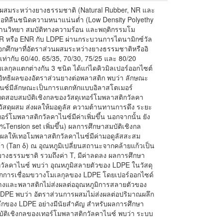
่วนผสมระหว่างยางธรรมชาติ (Natural Rubber, NR และ
เอทิลีนชนิดความหนาแน่นต่ำ (Low Density Polyethy
ัณฐานวิทยา สมบัติทางความร้อน และพฤติกรรมโม
 หรือ ENR กับ LDPE ผ่านกระบวนการไดนามิกซ์วัล
ือกศึกษาที่อัตราส่วนผสมระหว่างยางธรรมชาติหรืออิ
่ากับ 60/40. 65/35, 70/30, 75/25 และ 80/20
เลกุลแตกต่างกัน 3 ชนิด ได้แก่ไดคิวมิลเปอร์ออกไซต์
าอิทธิผลของอัตราส่วนยางต่อพลาสติก พบว่า ลักษณะ
นซ์มีลักษณะเป็นการแตกหักแบบอิลาสโตเมอร์
ทดสอบสมบัติเชิงกลของวัสดุเทอร์โมพลาสติกวัลคา
นวัสดุผสม ส่งผลให้มอดูลัส ความต้านทานการดึง ระยะ
โมพลาสติกวัลคาไนซ์มีค่าเพิ่มขึ้น นอกจากนั้น ยัง
 %Tension set เพิ่มขึ้น) ผลการศึกษาสมบัติเชิงกล
ส่งผลให้เทอโมพลาสติกวัลคาไนซ์มีค่ามอดูลัสสะสม
้า (Tan δ) ณ อุณหภูมิเปลี่ยนสถานะจากคล้ายแก้วเป็น
งยางธรรมชาติ รวมถึงค่า T, มีค่าลดลง ผลการศึกษา
ัลคาไนซ์ พบว่า อุณหภูมิสลายตัวของ LDPE ในวัสดุ
่องจากการเชื่อมขวางโมเลกุลของ LDPE โดยเปอร์ออกไซด์
างและพลาสติกไม่ส่งผลต่ออุณหภูมิการสลายตัวของ
PE พบว่า อัตราส่วนการผสมไม่ส่งผลต่อปริมาณผลึก
ลึกของ LDPE อย่างมีนัยสำคัญ สำหรับผลการศึกษา
มบัติเชิงกลของเทอร์โมพลาสติกวัลคาไนซ์ พบว่า ระบบ