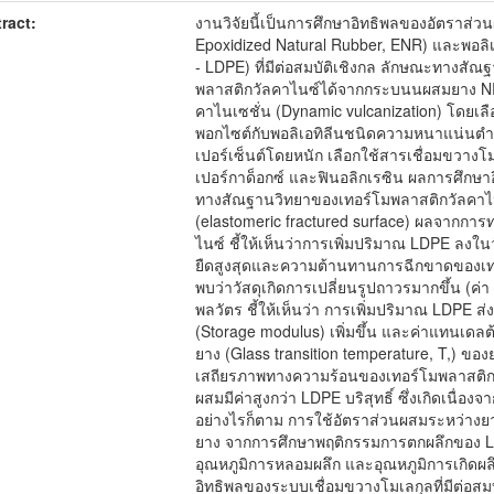
ract:
งานวิจัยนี้เป็นการศึกษาอิทธิพลของอัตราส
Epoxidized Natural Rubber, ENR) และพอลิ
- LDPE) ที่มีต่อสมบัติเชิงกล ลักษณะทางส
พลาสติกวัลคาไนซ์ได้จากกระบนนผสมยาง NR
คาไนเซชั่น (Dynamic vulcanization) โดยเล
พอกไซต์กับพอลิเอทิลีนชนิดความหนาแน่นตำเท
เปอร์เซ็นต์โดยหนัก เลือกใช้สารเชื่อมขวางโม
เปอร์กาด็อกซ์ และฟินอลิกเรซิน ผลการศึกษ
ทางสัณฐานวิทยาของเทอร์โมพลาสติกวัลคาไ
(elastomeric fractured surface) ผลจากการ
ไนซ์ ชี้ให้เห็นว่าการเพิ่มปริมาณ LDPE ลงใ
ยืดสูงสุดและความต้านทานการฉีกขาดของเทอร์
พบว่าวัสดุเกิดการเปลี่ยนรูปถาวรมากขึ้น (ค่า
พลวัตร ชี้ให้เห็นว่า การเพิ่มปริมาณ LDPE 
(Storage modulus) เพิ่มขึ้น และค่าแทนเดลต
ยาง (Glass transition temperature, T,) ขอ
เสถียรภาพทางความร้อนของเทอร์โมพลาสติกว
ผสมมีค่าสูงกว่า LDPE บริสุทธิ์ ซึ่งเกิดเนื
อย่างไรก็ตาม การใช้อัตราส่วนผสมระหว่างย
ยาง จากการศึกษาพฤติกรรมการตกผลึกของ LD
อุณหภูมิการหลอมผลึก และอุณหภูมิการเกิดผ
อิทธิพลของระบบเชื่อมขวางโมเลกุลที่มีต่อส