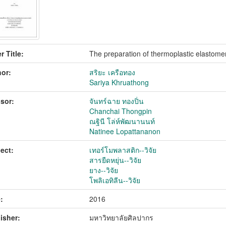
r Title:
The preparation of thermoplastic elastome
or:
สริยะ เครือทอง
Sariya Khruathong
sor:
จันทร์ฉาย ทองปิ่น
Chanchai Thongpin
ณฐินี โล่ห์พัฒนานนท์
Natinee Lopattananon
ect:
เทอร์โมพลาสติก--วิจัย
สารยืดหยุ่น--วิจัย
ยาง--วิจัย
โพลิเอทิลีน--วิจัย
:
2016
isher:
มหาวิทยาลัยศิลปากร