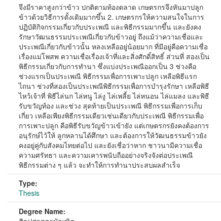
จึงมีราคาสูงกว่าข้าว ปกติตามท้องตลาด เกษตรกรจึงหันมาปลูก
ข้าวด้วยวิธีการดั้งเดิมมากขึ้น 2. เกษตรกรให้ความสนใจในการ
ปฏิบัติกิจกรรมเกี่ยวกับประเพณี และพิธีกรรมมากขึ้น และยังคง
รักษาวัฒนธรรมประเพณีเกี่ยวกับข้าวอยู่ ถึงแม้ว่าความเชื่อและ
ประเพณีเกี่ยวกับข้าวนั้น หลงเหลืออยู่น้อยมาก ที่มีอยู่คือความเชื่อ
เรื่องแม่โพสพ ความเชื่อเรื่องเจ้าที่และสิ่งศักดิ์สิทธิ์ ส่วนที่ สองเป็น
พิธีกรรมเกี่ยวกับการทํานา ซึ่งแบ่งประเพณีออกเป็น 3 ช่วงคือ
ช่วงแรกเป็นประเพณี พิธีกรรมเพื่อการเพาะปลูก เหลือพิธีแรก
ไถนา ช่วงที่สองเป็นประเพณีพิธีกรรมเพื่อการบํารุงรักษา เหลือพิธี
ไหว้เจ้าที่ พิธีไล่นก ไล่หนู ไล่งู ไล่เพลี้ย ไล่หนอน ไล่แมลง และพิธี
รับขวัญท้อง และช่วง สุดท้ายเป็นประเพณี พิธีกรรมเพื่อการเก็บ
เกี่ยว เหลือเพียงพิธีกรรมเดียวเช่นเดียวกับประเพณี พิธีกรรมเพื่อ
การเพาะปลูก คือพิธีรับขวัญข้าวเข้ายัง แต่เกษตรกรยังคงต้องการ
อนุรักษ์ไว้ให้ ลูกหลานได้ศึกษา และต้องการให้วัฒนธรรมข้าวยัง
คงอยู่คู่กับสังคมไทยต่อไป และยังเชื่อว่าหาก ชาวนามีความเชื่อ
ความศรัทธา และความเคารพนับถืออย่างจริงจังต่อประเพณี
พิธีกรรมต่าง ๆ แล้ว จะทําให้การทํานาประสบผลสําเร็จ
Type:
Thesis
Degree Name: