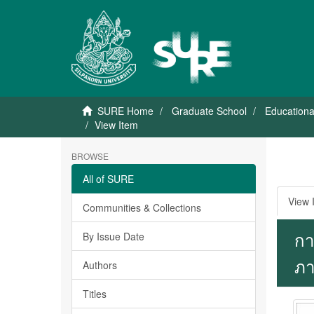
SURE Home
Graduate School
Educationa
View Item
BROWSE
All of SURE
View 
Communities & Collections
กา
By Issue Date
ภา
Authors
Titles