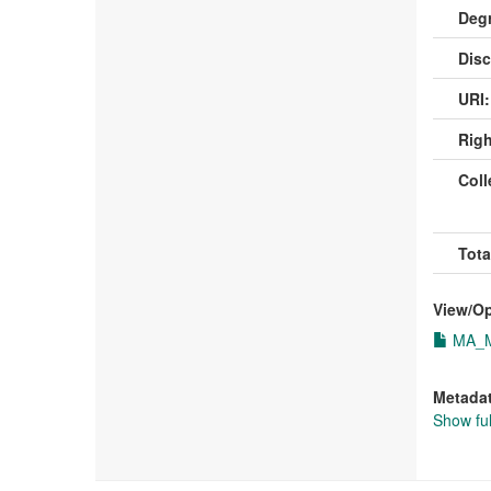
Deg
Disc
URI:
Righ
Coll
Tota
View/
O
MA_Ma
Metada
Show ful