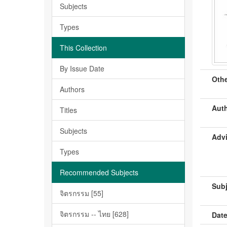
Subjects
Types
This Collection
By Issue Date
Othe
Authors
Auth
Titles
Subjects
Advi
Types
Recommended Subjects
Subj
จิตรกรรม [55]
จิตรกรรม -- ไทย [628]
Date