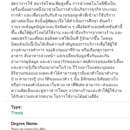
อัตราการใช้ สมาร์ทโฟนเพิ่มสูงขึ้น การนำเทคโนโลยีซึ่งเป็น
เครื่องมืออย่างหนึ่งมาช่วยในการดำเนินกิจการธุรกิจ ประกอบ
การค้า และเพื่อรองรับกับจำนวนของลูกค้าที่เข้ามาใช้บริการ
อย่างต่อเนื่อง ดังนั้นผู้พัฒนาจึง ได้ดำเนินการศึกษา ค้นคว้า
รวบรวมข้อมูลปัญหาและปัจจัยต่าง ๆ เพื่อจัดทำแอปพลิเคชันตัวนี้
ขึ้น เพื่อให้ผู้บริโภคได้ใช้งาน และเข้าถึงบริการจากทางร้าน และ
เผยแพร่ร้านแค๊ทอะฮอลิคคาเฟ่ให้เป็นที่ รู้จักมากขึ้น โดยจุล
นิพนธ์ฉบับนี้เป็นได้เห็นความสำคัญของการบริการเพื่อให้ผู้ใช้
งานสามารถทำการ จองคิวก่อนมาที่ร้าน หรือเลือกดูรายการ
อาหาร สั่งอาหารล่วงหน้า แลกเปลี่ยนข้อมูลซึ่งกันและกัน
สามารถดูข้อมูล และความน่ารักของแมว พฤติกรรมของสัตว์เลี้ยง
และความรู้เกี่ยวกับแมวภายในร้าน รีวิวแมวในแต่ละมุมมอง
อิริยาบถของแมวแต่ละตัวได้สามารถดูว่ามีแมวตัวใดมาทำงาน
บ้าง สามารถรู้ ประวัติของแมวตัว ๆ นั้น มีลักษณะนิสัยอย่างไร
หรือการจองตัวน้องแมวในช่วงเวลาที่พิเศษ สามารถ เสนอแนะ
ความคิดเห็นและดูข่าวสารใหม่ๆ จากทางร้านและทำให้ผู้ใช้งาน
ได้รับความสะดวกสบาย ในการใช้งานได้อย่างดียิ่ง
Type:
Thesis
Degree Name:
วิทยาศาสตรบัณฑิต