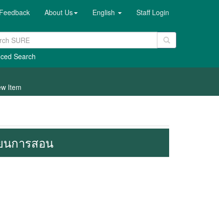
Feedback
About Us
English
Staff Login
ced Search
ew Item
ียนการสอน