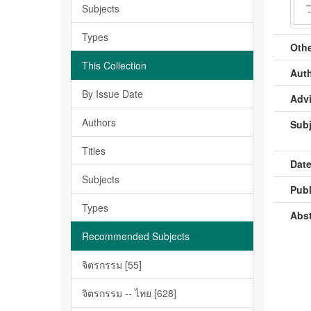
Subjects
Types
Othe
This Collection
Auth
By Issue Date
Advi
Authors
Subj
Titles
Date
Subjects
Publ
Types
Abst
Recommended Subjects
จิตรกรรม [55]
จิตรกรรม -- ไทย [628]