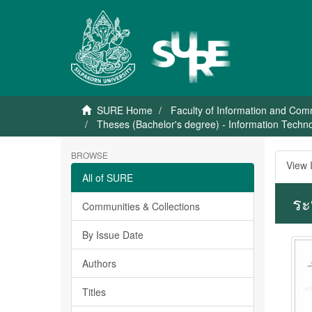
SURE Home
Faculty of Information and Co
Theses (Bachelor's degree) - Information Techn
BROWSE
View 
All of SURE
ระ
Communities & Collections
By Issue Date
Authors
Titles