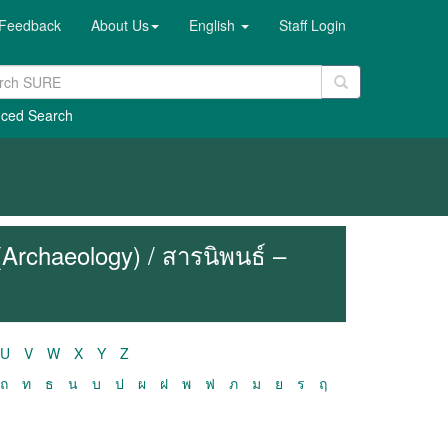
Feedback
About Us
English
Staff Login
ced Search
(Archaeology) / สารนิพนธ์ –
U
V
W
X
Y
Z
ถ
ท
ธ
น
บ
ป
ผ
ฝ
พ
ฟ
ภ
ม
ย
ร
ฤ