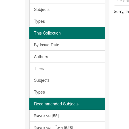
Subjects
Sorry, t
Types
This Collection
By Issue Date
Authors
Titles
Subjects
Types
Recommended Subjects
จิตรกรรม [55]
จิตรกรรม -- ไทย [628]