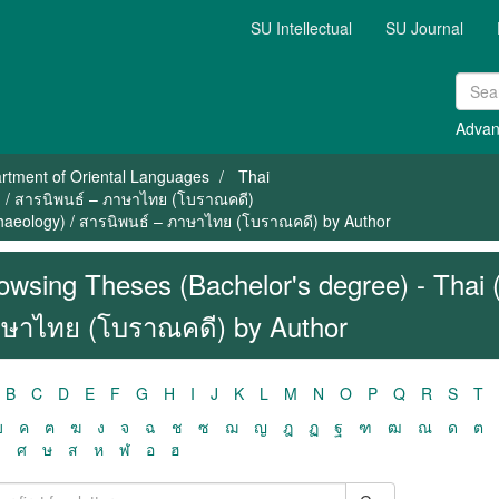
SU Intellectual
SU Journal
Advan
rtment of Oriental Languages
Thai
) / สารนิพนธ์ – ภาษาไทย (โบราณคดี)
chaeology) / สารนิพนธ์ – ภาษาไทย (โบราณคดี) by Author
owsing Theses (Bachelor's degree) - Thai 
ษาไทย (โบราณคดี) by Author
B
C
D
E
F
G
H
I
J
K
L
M
N
O
P
Q
R
S
T
ฃ
ค
ฅ
ฆ
ง
จ
ฉ
ช
ซ
ฌ
ญ
ฎ
ฏ
ฐ
ฑ
ฒ
ณ
ด
ต
ว
ศ
ษ
ส
ห
ฬ
อ
ฮ