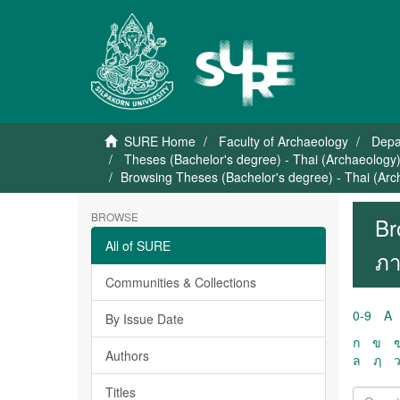
SURE Home
Faculty of Archaeology
Depa
Theses (Bachelor's degree) - Thai (Archaeology
Browsing Theses (Bachelor's degree) - Thai (Ar
BROWSE
Br
All of SURE
ภา
Communities & Collections
0-9
A
By Issue Date
ก
ข
Authors
ล
ฦ
Titles