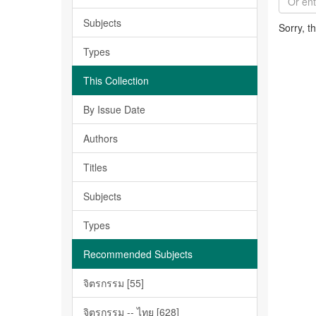
Subjects
Sorry, t
Types
This Collection
By Issue Date
Authors
Titles
Subjects
Types
Recommended Subjects
จิตรกรรม [55]
จิตรกรรม -- ไทย [628]