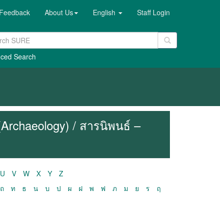
Feedback
About Us
English
Staff Login
ced Search
(Archaeology) / สารนิพนธ์ –
U
V
W
X
Y
Z
ถ
ท
ธ
น
บ
ป
ผ
ฝ
พ
ฟ
ภ
ม
ย
ร
ฤ