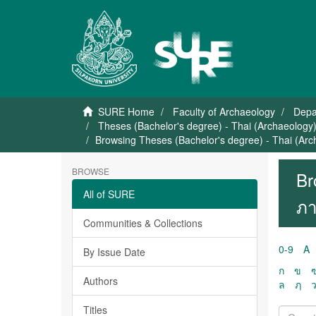
SURE Home
Faculty of Archaeology
Depa
Theses (Bachelor's degree) - Thai (Archaeology
Browsing Theses (Bachelor's degree) - Thai (Ar
BROWSE
Br
All of SURE
ภา
Communities & Collections
0-9
A
By Issue Date
ก
ข
Authors
ล
ฦ
Titles