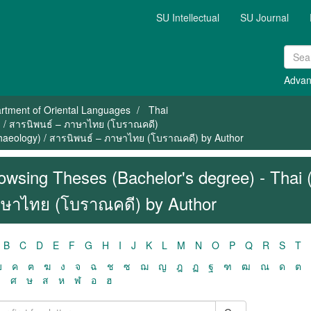
SU Intellectual
SU Journal
Advan
rtment of Oriental Languages
Thai
) / สารนิพนธ์ – ภาษาไทย (โบราณคดี)
chaeology) / สารนิพนธ์ – ภาษาไทย (โบราณคดี) by Author
owsing Theses (Bachelor's degree) - Thai 
ษาไทย (โบราณคดี) by Author
B
C
D
E
F
G
H
I
J
K
L
M
N
O
P
Q
R
S
T
ฃ
ค
ฅ
ฆ
ง
จ
ฉ
ช
ซ
ฌ
ญ
ฎ
ฏ
ฐ
ฑ
ฒ
ณ
ด
ต
ว
ศ
ษ
ส
ห
ฬ
อ
ฮ