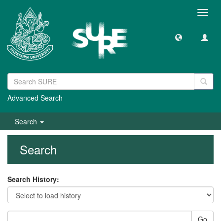
Toggl
navig
Advanced Search
Search
Search
Search History:
Go