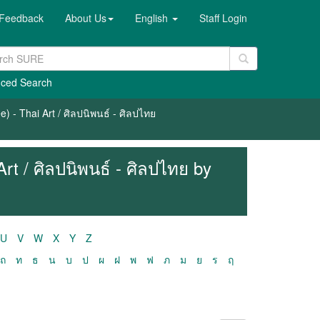
Feedback
About Us
English
Staff Login
ced Search
) - Thai Art / ศิลปนิพนธ์ - ศิลปไทย
rt / ศิลปนิพนธ์ - ศิลปไทย by
U
V
W
X
Y
Z
ถ
ท
ธ
น
บ
ป
ผ
ฝ
พ
ฟ
ภ
ม
ย
ร
ฤ