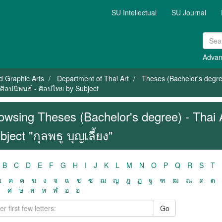
SU Intellectual
SU Journal
Advan
nd Graphic Arts
Department of Thai Art
Theses (Bachelor's degree
 ศิลปนิพนธ์ - ศิลปไทย by Subject
owsing Theses (Bachelor's degree) - Thai A
bject "กุลพธู บุญเลี้ยง"
B
C
D
E
F
G
H
I
J
K
L
M
N
O
P
Q
R
S
T
ฃ
ค
ฅ
ฆ
ง
จ
ฉ
ช
ซ
ฌ
ญ
ฎ
ฏ
ฐ
ฑ
ฒ
ณ
ด
ต
ว
ศ
ษ
ส
ห
ฬ
อ
ฮ
Go