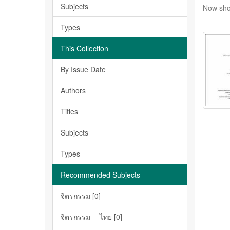
Subjects
Now sho
Types
This Collection
By Issue Date
Authors
Titles
Subjects
Types
Recommended Subjects
จิตรกรรม [0]
จิตรกรรม -- ไทย [0]