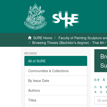
SURE Home
Faculty of Painting Sculpture a
Browsing Theses (Bachelor's degree) - Thai Art /
BROWSE
Br
All of SURE
Su
Communities & Collections
0-9
A
By Issue Date
ก
ข
Authors
ล
ฦ
Titles