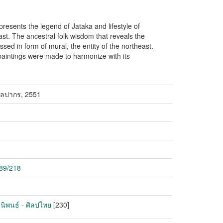
s presents the legend of Jataka and lifestyle of
past. The ancestral folk wisdom that reveals the
ed in form of mural, the entity of the northeast.
aintings were made to harmonize with its
ศิลปากร, 2551
789/218
านิพนธ์ - ศิลปไทย
[230]