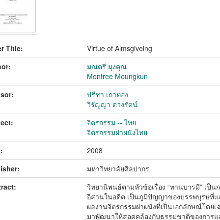
r Title:
Virtue of Almsgiveing
or:
มณตรี มุงคุณ
Montree Moungkun
sor:
ปรีชา เถาทอง
วิรัญญา ดวงรัตน์
ect:
จิตรกรรม -- ไทย
จิตรกรรมฝาผนังไทย
:
2008
isher:
มหาวิทยาลัยศิลปากร
ract:
วิทยานิพนธ์ตามหัวข้อเรื่อง “ทานบารมี” เป็
อีสานในอดีต เป็นภูมิปัญญาของบรรพบุรษท
ผลงานจิตรกรรมฝาผนังที่เป็นเอกลักษณ์โดยเ
มาพัฒนาให้สอดคล้องกับธรรมชาติของการแสดง