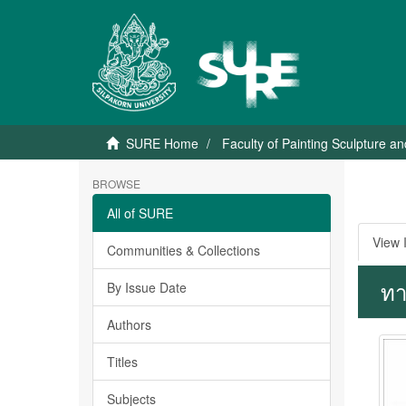
SURE Home
Faculty of Painting Sculpture a
BROWSE
All of SURE
View 
Communities & Collections
ทา
By Issue Date
Authors
Titles
Subjects