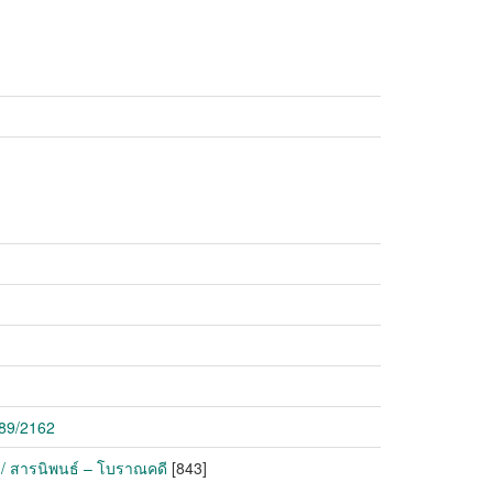
789/2162
 / สารนิพนธ์ – โบราณคดี
[843]