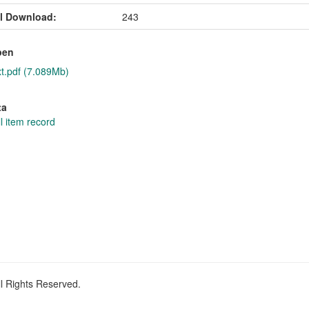
l Download:
243
pen
xt.pdf (7.089Mb)
ta
l item record
ll Rights Reserved.