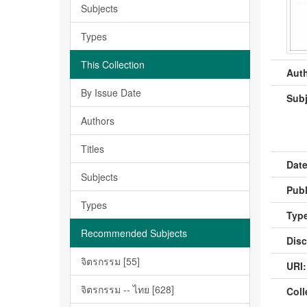
Subjects
Types
This Collection
Auth
By Issue Date
Subj
Authors
Titles
Date
Subjects
Publ
Types
Type
Recommended Subjects
Disc
จิตรกรรม [55]
URI:
จิตรกรรม -- ไทย [628]
Coll