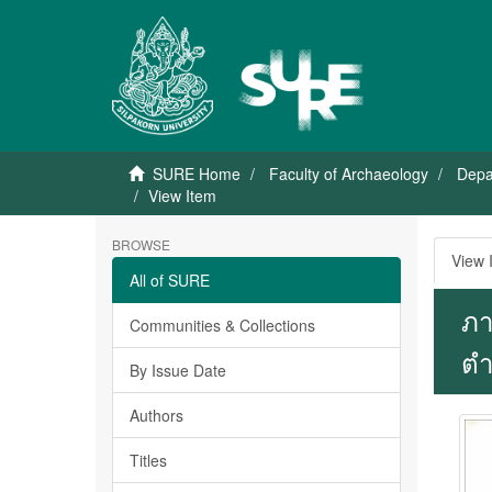
SURE Home
Faculty of Archaeology
Depa
View Item
BROWSE
View 
All of SURE
ภา
Communities & Collections
ตำ
By Issue Date
Authors
Titles