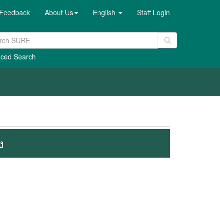
Feedback
About Us
English
Staff Login
ced Search
ง