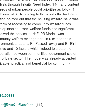
ysis through Priority Need Index (PNI) and content
eds of urban people could prioritize as follow; 1.
onment. 2. According to the results the factors of
on pointed out that the housing welfare issue was
n term of accessing to community welfare funds.
he opinion on urban welfare funds had significant
eceived the service. 3. “HELPB Model” was
ommunity welfare management in 6 components
ronment, L=Loans, P= Passed- away and B =Birth.
ctive and 10 factors which helped to create the
laboration between communities, goverment sector,
private sector. The model was already accepted
icable, practical and beneficial for community
789/20638
ุษฎีนิพนธ์ - พัฒนศึกษา
[119]