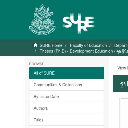
SURE Home
Faculty of Education
Depart
Theses (Ph.D) - Development Education / ดุษฎีนิ
BROWSE
View 
All of SURE
รู
Communities & Collections
By Issue Date
Authors
Titles