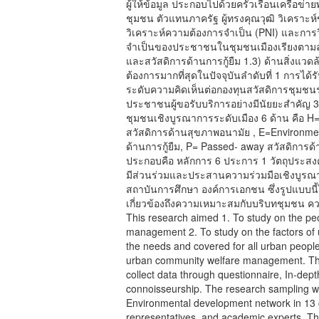
ผู้ให้ข้อมูล ประกอบไปด้วยครัวเรือนเครือข่
ชุมชน ตัวแทนภาครัฐ ผู้ทรงคุณวุฒิ วิเคราะห์
วิเคราะห์ความต้องการจำเป็น (PNI) และการว
จำเป็นของประชาชนในชุมชนเมืองเรียงตามลำดับ
และสวัสดิการด้านการกู้ยืม 1.3) ด้านสิ่งแวดล
ต้องการมากที่สุดในปัจจุบันลำดับที่ 1 การไ
ระดับความคิดเห็นต่อกองทุนสวัสดิการชุมชนร
ประชาชนผู้ขอรับบริการอย่างมีนัยยะสำคัญ 
ชุมชนเชิงบูรณาการระดับเมือง 6 ด้าน คือ H=H
สวัสดิการด้านสุขภาพอนามัย , E=Environmen
ด้านการกู้ยืม, P= Passed- away สวัสดิการด
ประกอบคือ หลักการ 6 ประการ 1 วัตถุประสงค์
มีส่วนร่วมและประสานความร่วมมือเชิงบูรณา
สถาบันการศึกษา องค์การเอกชน ซึ่งรูปแบบนี้
เกี่ยวข้องถึงความเหมาะสมกับบริบทชุมชน ค
This research aimed 1. To study on the pe
management 2. To study on the factors o
the needs and covered for all urban people
urban community welfare management. Th
collect data through questionnaire, In-dep
connoisseurship. The research sampling 
Environmental development network in 13
representatives, and academic experts. T