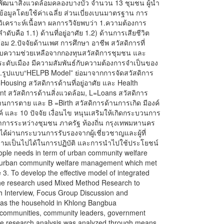
ายพัฒนาสิ่งแวดล้อมคลองบางบัว จำนวน 13 ชุมชน ผู้นำ
ข้อมูลโดยใช้ค่าเฉลี่ย ส่วนเบี่ยงเบนมาตรฐาน การ
ิเคราะห์เนื้อหา ผลการวิจัยพบว่า 1.ความต้องการ
คือ 1.1) ด้านที่อยู่อาศัย 1.2) ด้านการเสียชีวิต
้อม 2.ปัจจัยด้านเพศ การศึกษา อาชีพ สวัสดิการที่
ด้รับความช่วยเหลือจากกองทุนสวัสดิการชุมชน และ
ะดับเมือง มีความสัมพันธ์กับความต้องการจำเป็นของ
3.รูปแบบ“HELPB Model” ย่อมาจากการจัดสวัสดิการ
ousing สวัสดิการด้านที่อยู่อาศัย และ Health
t สวัสดิการด้านสิ่งแวดล้อม, L=Loans สวัสดิการ
้านการตาย และ B =Birth สวัสดิการด้านการเกิด มีองค์
 และ 10 ปัจจัย เงื่อนไข หนุนเสริมให้เกิดกระบวนการ
การระหว่างชุมชน ภาครัฐ ท้องถิ่น กรุงเทพมหานคร
ได้ผ่านกระบวนการรับรองจากผู้เชี่ยวชาญและผู้ที่
วามเป็นไปได้ในการปฏิบัติ และการนำไปใช้ประโยชน์
ople needs in term of urban community welfare
f urban community welfare management which met
 3. To develop the effective model of integrated
e research used Mixed Method Research to
th Interview, Focus Group Discussion and
was the household in Khlong Bangbua
 communities, community leaders, government
he research analysis was analyzed through means,