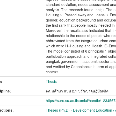
standard deviation, needs assessment anal
analysis. The research found that; 1.The ne
Housing 2. Passed away and Loans 3. Envir
gender, education background and occupati
the first rank that people mostly needed i
Moreover, the results also indicated that t
relationship to the needs of people who r
abbreviated from the integrated urban c
which were H=Housing and Health, E=Envi
The model consisted of 6 principals 1 obje
participation approach and integrated col
bangkok government, academic sector and 
and verified by Connoisseur in term of appl
context.
:
Thesis
ipline:
พัฒนศึกษา แบบ 2.1 ปรัชญาดุษฎีบัณฑิต
https://sure.su.ac.th/xmlui/handle/123456
ections:
Theses (Ph.D) - Development Education / ด