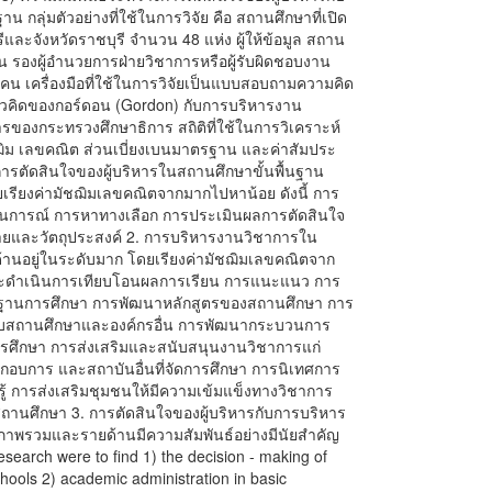
กลุ่มตัวอย่างที่ใช้ในการวิจัย คือ สถานศึกษาที่เปิด
และจังหวัดราชบุรี จำนวน 48 แห่ง ผู้ให้ข้อมูล สถาน
 รองผู้อำนวยการฝ่ายวิชาการหรือผู้รับผิดชอบงาน
คน เครื่องมือที่ใช้ในการวิจัยเป็นแบบสอบถามความคิด
แนวคิดของกอร์ดอน (Gordon) กับการบริหารงาน
ของกระทรวงศึกษาธิการ สถิติที่ใช้ในการวิเคราะห์
ัชฌิม เลขคณิต ส่วนเบี่ยงเบนมาตรฐาน และค่าสัมประ
. การตัดสินใจของผู้บริหารในสถานศึกษาขั้นพื้นฐาน
รียงค่ามัชฌิมเลขคณิตจากมากไปหาน้อย ดังนี้ การ
ถานการณ์ การหาทางเลือก การประเมินผลการตัดสินใจ
ยและวัตถุประสงค์ 2. การบริหารงานวิชาการใน
านอยู่ในระดับมาก โดยเรียงค่ามัชฌิมเลขคณิตจาก
และดำเนินการเทียบโอนผลการเรียน การแนะแนว การ
นการศึกษา การพัฒนาหลักสูตรของสถานศึกษา การ
บสถานศึกษาและองค์กรอื่น การพัฒนากระบวนการ
อการศึกษา การส่งเสริมและสนับสนุนงานวิชาการแก่
อบการ และสถาบันอื่นที่จัดการศึกษา การนิเทศการ
รู้ การส่งเสริมชุมชนให้มีความเข้มแข็งทางวิชาการ
ถานศึกษา 3. การตัดสินใจของผู้บริหารกับการบริหาร
ภาพรวมและรายด้านมีความสัมพันธ์อย่างมีนัยสำคัญ
research were to find 1) the decision - making of
chools 2) academic administration in basic