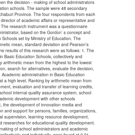
een the decision - making of school administrators
cation schools. The sample were 48 secondary
chaburi Province. The four respondents from each
director of academic affairs or representative and
2. The research instrument was a questionnaire
ministrator, based on the Gordon’ s concept and
 Schools set by Ministry of Education. The
thmetic mean, standard deviation and Pearson’s
he results of this research were as follows: 1. The
in Basic Education Schools, collectively and
 by arithmetic mean from the highest to the lowest
on, search for alternatives, evaluate the decision,
2. Academic administration in Basic Education
e at a high level. Ranking by arithmetic mean from
ment, evaluation and transfer of learning credits,
school internal quality assurance system, school
cademic development with other schools
t, the development of innovation media and
 and support for persons, families, organizations,
nal supervision, learning resource development,
 researches for educational quality development.
- making of school administrators and academic
collectively and individually, were found at 0.01