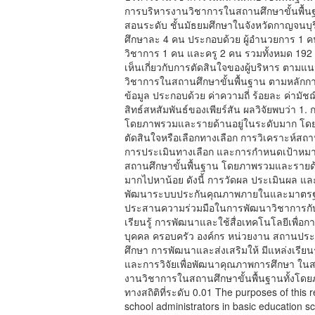
การบริหารงานวิชาการในสถานศึกษาขั้นพื้นฐาน 
สอนระดับ ชั้นมัธยมศึกษาในจังหวัดกาญจนบุรี
ศึกษาละ 4 คน ประกอบด้วย ผู้อำนวยการ 1 คน
วิชาการ 1 คน และครู 2 คน รวมทั้งหมด 192 
เห็นเกี่ยวกับการตัดสินใจของผู้บริหาร ตาม
วิชาการในสถานศึกษาขั้นพื้นฐาน ตามหลักการ
ข้อมูล ประกอบด้วย ค่าความถี่ ร้อยละ ค่าม
สิทธ์สหสัมพันธ์ของเพียร์สัน ผลวิจัยพบว่า 1
โดยภาพรวมและรายด้านอยู่ในระดับมาก โดยเ
ตัดสินใจหรือเลือกทางเลือก การวิเคราะห์ส
การประเมินทางเลือก และการกำหนดเป้าหมา
สถานศึกษาขั้นพื้นฐาน โดยภาพรวมและรายด้
มากไปหาน้อย ดังนี้ การวัดผล ประเมินผล 
พัฒนาระบบประกันคุณภาพภายในและมาตรฐา
ประสานความร่วมมือในการพัฒนาวิชาการกั
เรียนรู้ การพัฒนาและใช้สื่อเทคโนโลยีเพื่
บุคคล ครอบครัว องค์กร หน่วยงาน สถานประก
ศึกษา การพัฒนาและส่งเสริมให้ มีแหล่งเรียน
และการวิจัยเพื่อพัฒนาคุณภาพการศึกษา ในส
งานวิชาการในสถานศึกษาขั้นพื้นฐานทั้งโดย
ทางสถิติที่ระดับ 0.01 The purposes of this 
school administrators in basic education s