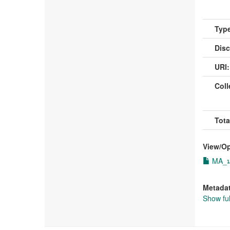
Type
Disc
URI:
Coll
Tota
View/
O
MA_มณ
Metada
Show ful