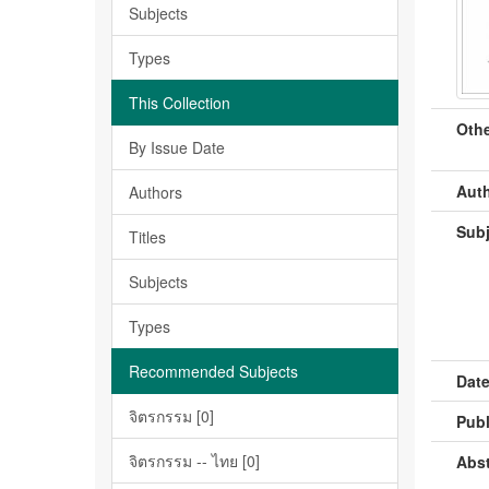
Subjects
Types
This Collection
Othe
By Issue Date
Auth
Authors
Subj
Titles
Subjects
Types
Recommended Subjects
Date
จิตรกรรม [0]
Publ
จิตรกรรม -- ไทย [0]
Abst