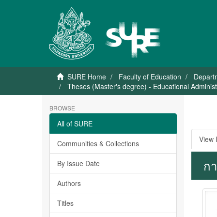
SURE Home
Faculty of Education
Departm
Theses (Master's degree) - Educational Administ
BROWSE
All of SURE
View 
Communities & Collections
กา
By Issue Date
Authors
Titles