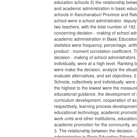
education schools 3) the relationship betw
and academic administration in basic edu
schools in Kanchanaburi Province and Rat
school were a school administrator, deputy 
two teachers, with the total number of 19
concerning decision - making of school ad
academic administration in Basic Education
statistics were frequency, percentage, ari
product - moment correlation coefficient. T
decision - making of school administrators 
individually, were at a high level. Ranking
were make the decision, analyze the situati
evaluate alternatives, and set objectives. 
Schools, collectively and individually, wer
the highest to the lowest were the measure
educational guidance, the development of 
curriculum development, cooperation of a
respectively, learning process developmen
educational technology, academic promotion
work units and other institutions, educatio
academic promotion for the community, and
3. The relationship between the decision 
administration in Basic Education Schools, 