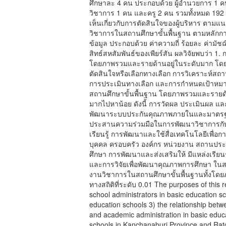
ศึกษาละ 4 คน ประกอบด้วย ผู้อำนวยการ 1 คน
วิชาการ 1 คน และครู 2 คน รวมทั้งหมด 192 
เห็นเกี่ยวกับการตัดสินใจของผู้บริหาร ตาม
วิชาการในสถานศึกษาขั้นพื้นฐาน ตามหลักการ
ข้อมูล ประกอบด้วย ค่าความถี่ ร้อยละ ค่าม
สิทธ์สหสัมพันธ์ของเพียร์สัน ผลวิจัยพบว่า 1
โดยภาพรวมและรายด้านอยู่ในระดับมาก โดยเ
ตัดสินใจหรือเลือกทางเลือก การวิเคราะห์ส
การประเมินทางเลือก และการกำหนดเป้าหมา
สถานศึกษาขั้นพื้นฐาน โดยภาพรวมและรายด้
มากไปหาน้อย ดังนี้ การวัดผล ประเมินผล 
พัฒนาระบบประกันคุณภาพภายในและมาตรฐา
ประสานความร่วมมือในการพัฒนาวิชาการกั
เรียนรู้ การพัฒนาและใช้สื่อเทคโนโลยีเพื่
บุคคล ครอบครัว องค์กร หน่วยงาน สถานประก
ศึกษา การพัฒนาและส่งเสริมให้ มีแหล่งเรียน
และการวิจัยเพื่อพัฒนาคุณภาพการศึกษา ในส
งานวิชาการในสถานศึกษาขั้นพื้นฐานทั้งโดย
ทางสถิติที่ระดับ 0.01 The purposes of this 
school administrators in basic education s
education schools 3) the relationship betw
and academic administration in basic edu
schools in Kanchanaburi Province and Rat