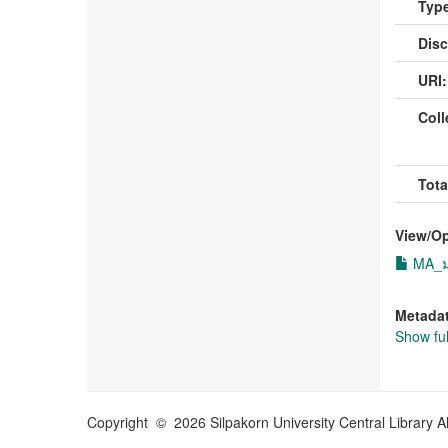
Type
Disc
URI:
Coll
Tota
View/
O
MA_มณ
Metada
Show ful
Copyright © 2026 Silpakorn University Central Library A