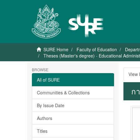
SURE Home
Faculty of Education
Departm
Theses (Master's degree) - Educational Administ
BROWSE
View 
All of SURE
กา
Communities & Collections
By Issue Date
Authors
Titles