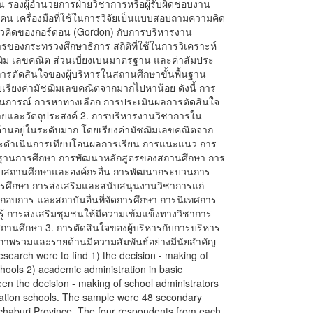
 รองผู้อำนวยการฝ่ายวิชาการหรือผู้รับผิดชอบงาน
คน เครื่องมือที่ใช้ในการวิจัยเป็นแบบสอบถามความคิด
แนวคิดของกอร์ดอน (Gordon) กับการบริหารงาน
ของกระทรวงศึกษาธิการ สถิติที่ใช้ในการวิเคราะห์
ัชฌิม เลขคณิต ส่วนเบี่ยงเบนมาตรฐาน และค่าสัมประ
. การตัดสินใจของผู้บริหารในสถานศึกษาขั้นพื้นฐาน
รียงค่ามัชฌิมเลขคณิตจากมากไปหาน้อย ดังนี้ การ
ถานการณ์ การหาทางเลือก การประเมินผลการตัดสินใจ
ยและวัตถุประสงค์ 2. การบริหารงานวิชาการใน
านอยู่ในระดับมาก โดยเรียงค่ามัชฌิมเลขคณิตจาก
และดำเนินการเทียบโอนผลการเรียน การแนะแนว การ
นการศึกษา การพัฒนาหลักสูตรของสถานศึกษา การ
บสถานศึกษาและองค์กรอื่น การพัฒนากระบวนการ
อการศึกษา การส่งเสริมและสนับสนุนงานวิชาการแก่
อบการ และสถาบันอื่นที่จัดการศึกษา การนิเทศการ
รู้ การส่งเสริมชุมชนให้มีความเข้มแข็งทางวิชาการ
ถานศึกษา 3. การตัดสินใจของผู้บริหารกับการบริหาร
ภาพรวมและรายด้านมีความสัมพันธ์อย่างมีนัยสำคัญ
research were to find 1) the decision - making of
chools 2) academic administration in basic
een the decision - making of school administrators
cation schools. The sample were 48 secondary
chaburi Province. The four respondents from each