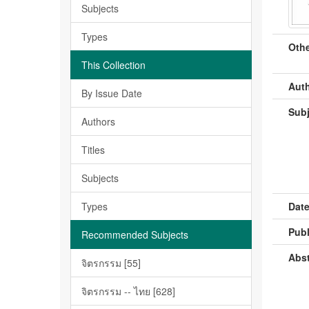
Subjects
Types
Othe
This Collection
Auth
By Issue Date
Subj
Authors
Titles
Subjects
Types
Date
Publ
Recommended Subjects
Abst
จิตรกรรม [55]
จิตรกรรม -- ไทย [628]