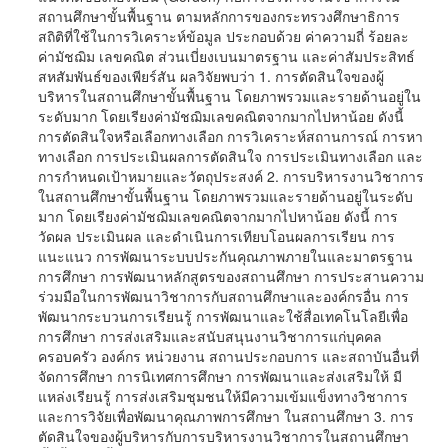
สถานศึกษาขั้นพื้นฐาน ตามหลักการของกระทรวงศึกษาธิการ
สถิติที่ใช้ในการวิเคราะห์ข้อมูล ประกอบด้วย ค่าความถี่ ร้อยละ
ค่ามัชฌิม เลขคณิต ส่วนเบี่ยงเบนมาตรฐาน และค่าสัมประสิทธ์
สหสัมพันธ์ของเพียร์สัน ผลวิจัยพบว่า 1. การตัดสินใจของผู้
บริหารในสถานศึกษาขั้นพื้นฐาน โดยภาพรวมและรายด้านอยู่ใน
ระดับมาก โดยเรียงค่ามัชฌิมเลขคณิตจากมากไปหาน้อย ดังนี้
การตัดสินใจหรือเลือกทางเลือก การวิเคราะห์สถานการณ์ การหา
ทางเลือก การประเมินผลการตัดสินใจ การประเมินทางเลือก และ
การกำหนดเป้าหมายและวัตถุประสงค์ 2. การบริหารงานวิชาการ
ในสถานศึกษาขั้นพื้นฐาน โดยภาพรวมและรายด้านอยู่ในระดับ
มาก โดยเรียงค่ามัชฌิมเลขคณิตจากมากไปหาน้อย ดังนี้ การ
วัดผล ประเมินผล และดำเนินการเทียบโอนผลการเรียน การ
แนะแนว การพัฒนาระบบประกันคุณภาพภายในและมาตรฐาน
การศึกษา การพัฒนาหลักสูตรของสถานศึกษา การประสานความ
ร่วมมือในการพัฒนาวิชาการกับสถานศึกษาและองค์กรอื่น การ
พัฒนากระบวนการเรียนรู้ การพัฒนาและใช้สื่อเทคโนโลยีเพื่อ
การศึกษา การส่งเสริมและสนับสนุนงานวิชาการแก่บุคคล
ครอบครัว องค์กร หน่วยงาน สถานประกอบการ และสถาบันอื่นที่
จัดการศึกษา การนิเทศการศึกษา การพัฒนาและส่งเสริมให้ มี
แหล่งเรียนรู้ การส่งเสริมชุมชนให้มีความเข้มแข็งทางวิชาการ
และการวิจัยเพื่อพัฒนาคุณภาพการศึกษา ในสถานศึกษา 3. การ
ตัดสินใจของผู้บริหารกับการบริหารงานวิชาการในสถานศึกษา