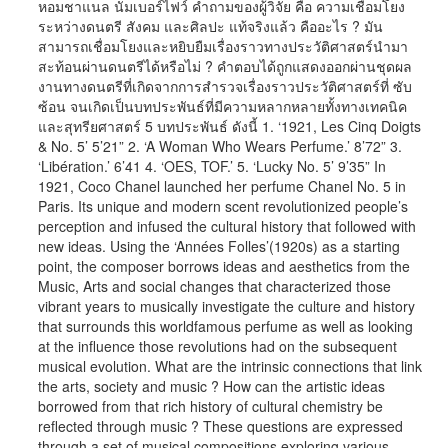
หอมชาแนล นัมเบอร์ไฟว์ คำถามของผู้วิจัย คือ ความเชื่อมโยง
ระหว่างดนตรี สังคม และศิลปะ แท้จริงแล้ว คืออะไร ? มัน
สามารถเชื่อมโยงและหยิบยืมเรื่องราวทางประวัติศาสตร์นำมา
สะท้อนผ่านดนตรีได้หรือไม่ ? คำตอบได้ถูกแสดงออกผ่านชุดผล
งานทางดนตรีที่เกิดจากการสำรวจเรื่องราวประวัติศาสตร์ที่ ซับ
ซ้อน จนเกิดเป็นบทประพันธ์ที่มีความหลากหลายทั้งทางเทคนิค
และสุทรียศาสตร์ 5 บทประพันธ์ ดังนี้ 1. ‘1921, Les Cinq Doigts
& No. 5’ 5’21” 2. ‘A Woman Who Wears Perfume.’ 8’72” 3.
‘Libération.’ 6’41 4. ‘OES, TOF.’ 5. ‘Lucky No. 5’ 9’35” In
1921, Coco Chanel launched her perfume Chanel No. 5 in
Paris. Its unique and modern scent revolutionized people’s
perception and infused the cultural history that followed with
new ideas. Using the ‘Années Folles’(1920s) as a starting
point, the composer borrows ideas and aesthetics from the
Music, Arts and social changes that characterized those
vibrant years to musically investigate the culture and history
that surrounds this worldfamous perfume as well as looking
at the influence those revolutions had on the subsequent
musical evolution. What are the intrinsic connections that link
the arts, society and music ? How can the artistic ideas
borrowed from that rich history of cultural chemistry be
reflected through music ? These questions are expressed
through a set of musical compositions exploring various