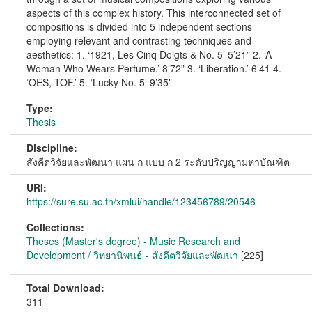
aspects of this complex history. This interconnected set of
compositions is divided into 5 independent sections
employing relevant and contrasting techniques and
aesthetics: 1. ‘1921, Les Cinq Doigts & No. 5’ 5’21” 2. ‘A
Woman Who Wears Perfume.’ 8’72” 3. ‘Libération.’ 6’41 4.
‘OES, TOF.’ 5. ‘Lucky No. 5’ 9’35”
Type:
Thesis
Discipline:
สังคีตวิจัยและพัฒนา แผน ก แบบ ก 2 ระดับปริญญามหาบัณฑิต
URI:
https://sure.su.ac.th/xmlui/handle/123456789/20546
Collections:
Theses (Master's degree) - Music Research and
Development / วิทยานิพนธ์ - สังคีตวิจัยและพัฒนา
[225]
Total Download:
311