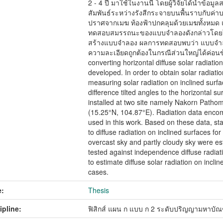
2 - 4 ปี มาใช้ในงานนี้ โดยผู้วิจัยได้นำข้อ
สัมพันธ์ระหว่างรังสีกระจายบนพื้นราบกับค่าบ
ปราศจากเมฆ ท้องฟ้าปกคลุมด้วยเมฆทั้งหมด แล
ทดสอบสมรรถนะของแบบจำลองดังกล่าวโดยใช้ข้
สร้างแบบจำลอง ผลการทดสอบพบว่า แบบจำล
ความละเอียดถูกต้องในกรณีส่วนใหญ่ได้ค่อนข้าง
converting horizontal diffuse solar radiatio
developed. In order to obtain solar radiati
measuring solar radiation on inclined surfa
difference tilted angles to the horizontal 
installed at two site namely Nakorn Path
(15.25°N, 104.87°E). Radiation data encom
used in this work. Based on these data, stat
to diffuse radiation on inclined surfaces fo
overcast sky and partly cloudy sky were e
tested against independence diffuse radiat
to estimate diffuse solar radiation on incl
cases.
:
Thesis
ipline:
ฟิสิกส์ แผน ก แบบ ก 2 ระดับปริญญามหาบัณ