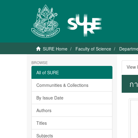
SURE Home
Faculty of Science
Departme
BROWSE
View 
All of SURE
กา
Communities & Collections
By Issue Date
Authors
Titles
Subjects