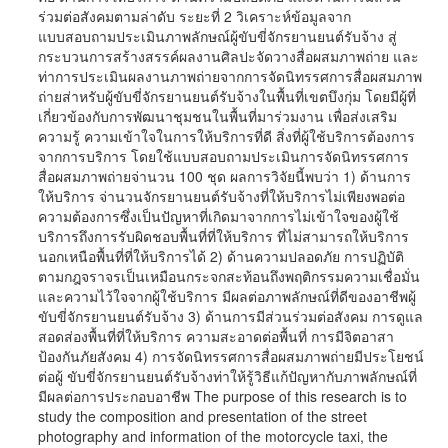
ร่วมต่อสังคมตามล่าดับ ระยะที่ 2 วิเคราะห์ข้อมูลจาก
แบบสอบถามประเมินภาพลักษณ์ผู้ขับขี่จักรยานยนต์รับจ้าง สู่
กระบวนการสร้างสรรค์ผลงานศิลปะจัดวางสื่อผสมภาพถ่าย และ
ท่าการประเมินผลงานภาพถ่ายจากการจัดนิทรรศการสื่อผสมภาพ
ถ่ายส่าหรับผู้ขับขี่จักรยานยนต์รับจ้างในพื้นที่เขตบึงกุ่ม โดยมีผู้ที่
เกี่ยวข้องกับการพัฒนาชุมชนในพื้นที่มาร่วมงาน เพื่อส่งเสริม
ความรู้ ความเข้าใจในการให้บริการที่ดี สิ่งที่ผู้ใช้บริการต้องการ
จากการบริการ โดยใช้แบบสอบถามประเมินการจัดนิทรรศการ
สื่อผสมภาพถ่ายจ่านวน 100 ชุด ผลการวิจัยนี้พบว่า 1) ด้านการ
ให้บริการ จ่านวนจักรยานยนต์รับจ้างที่ให้บริการไม่เพียงพอต่อ
ความต้องการซึ่งเป็นปัญหาที่เกิดมาจากการไม่เข้าใจของผู้ใช้
บริการถึงการรับผิดชอบพื้นที่ที่ให้บริการ ที่ไม่สามารถให้บริการ
นอกเหนือพื้นที่ที่ให้บริการได้ 2) ด้านความปลอดภัย การปฏิบัติ
ตามกฎจราจรเป็นเหมือนกระจกสะท้อนถึงพฤติกรรมความเชื่อมั่น
และความไว้ใจจากผู้ใช้บริการ มีผลต่อภาพลักษณ์ที่ดีของอาชีพผู้
ขับขี่จักรยานยนต์รับจ้าง 3) ด้านการมีส่วนร่วมต่อสังคม การดูแล
สอดส่องพื้นที่ที่ให้บริการ ความสะอาดต่อพื้นที่ การมีจิตอาสา
ป้องกันภัยสังคม 4) การจัดนิทรรศการสื่อผสมภาพถ่ายมีประโยชน์
ต่อผู้ ขับขี่จักรยานยนต์รับจ้างท่าให้รู้วิธีแก้ปัญหากับภาพลักษณ์ที่
มีผลต่อการประกอบอาชีพ The purpose of this research is to
study the composition and presentation of the street
photography and information of the motorcycle taxi, the