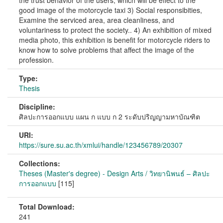
the trust behavior of the users, which will be effect to the
good image of the motorcycle taxi 3) Social responsibities,
Examine the serviced area, area cleanliness, and
voluntariness to protect the society.. 4) An exhibition of mixed
media photo, this exhibition is benefit for motorcycle riders to
know how to solve problems that affect the image of the
profession.
Type:
Thesis
Discipline:
ศิลปะการออกแบบ แผน ก แบบ ก 2 ระดับปริญญามหาบัณฑิต
URI:
https://sure.su.ac.th/xmlui/handle/123456789/20307
Collections:
Theses (Master's degree) - Design Arts / วิทยานิพนธ์ – ศิลปะ
การออกแบบ
[115]
Total Download:
241