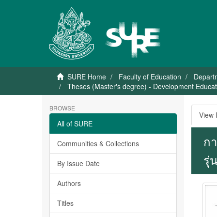
SURE Home
Faculty of Education
Depart
Theses (Master's degree) - Development Educati
BROWSE
View 
All of SURE
กา
Communities & Collections
รุ่
By Issue Date
Authors
Titles