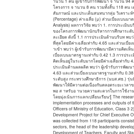
านวน 1 คน ผู้เข้ารับการพัฒนา จ านวน 94 คน
โครงการ จ านวน 8 คน รวมทั้งสิ้น 118 คน เค
สัมภาษณ์ และประเด็นสนทนากลุ่ม วิเคราะห์ข
(Percentage) ค่าเฉลี่ย (μ) ส่วนเบี่ยงเบนมา
Analysis) ผลการวิจัย พบว่า 1. การประเมิน
ของโครงการพัฒนานักบริหารการศึกษาระดับสู
ละเอียด ดังนี้ 1.1 การประเมินด้านบริบท พบว
ที่สุดโดยมีค่าเฉลี่ยเท่ากับ 4.65 และส่วนเบ
าเข้า พบว่า ผู้เข้ารับการพัฒนามีความคิดเห็
เบี่ยงเบนมาตรฐานเท่ากับ 0.42 1.3 การประเ
คิดเห็นอยู่ในระดับมากโดยมีค่าเฉลี่ยเท่ากับ
ประเมินด้านผลผลิต พบว่า ผู้เข้ารับการพัฒนามี
4.63 และส่วนเบี่ยงเบนมาตรฐานเท่ากับ 0
ระดับสูง กระทรวงศึกษาธิการ (นบส.ศธ.) รุ่น
พัฒนาให้มีความต่อเนื่องกันตลอดระยะเวลาของห
พอ ส าหรับอ านวยความสะดวกในการใช้งานแ
โดยมุ่งเน้นการแลกเปลี่ยนเรียนรู้ The resear
implementation processes and outputs of t
Officers of Ministry of Education, Class 3 
Development Project for Chief Executive Of
was collected from 118 participants consist
sectors, the head of the leadership develop
Development of Teachers, Faculty and Sta