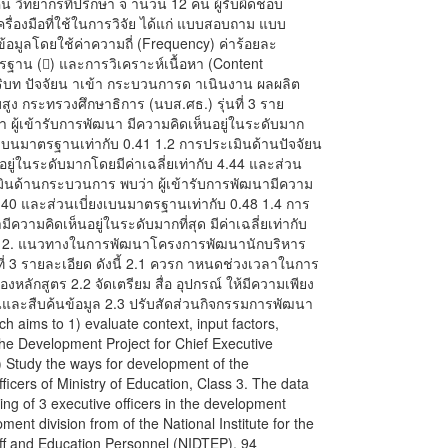
 วิทยากรที่ปรึกษา จ านวน 12 คน ผู้รับผิดชอบ
รื่องมือที่ใช้ในการวิจัย ได้แก่ แบบสอบถาม แบบ
้อมูลโดยใช้ค่าความถี่ (Frequency) ค่าร้อยละ
ตรฐาน () และการวิเคราะห์เนื้อหา (Content
บริบท ปัจจัยน าเข้า กระบวนการด าเนินงาน ผลผลิต
ง กระทรวงศึกษาธิการ (นบส.ศธ.) รุ่นที่ 3 ราย
่า ผู้เข้ารับการพัฒนา มีความคิดเห็นอยู่ในระดับมาก
ี่ยงเบนมาตรฐานเท่ากับ 0.41 1.2 การประเมินด้านปัจจัยน
นอยู่ในระดับมากโดยมีค่าเฉลี่ยเท่ากับ 4.44 และส่วน
มินด้านกระบวนการ พบว่า ผู้เข้ารับการพัฒนามีความ
 4.40 และส่วนเบี่ยงเบนมาตรฐานเท่ากับ 0.48 1.4 การ
ความคิดเห็นอยู่ในระดับมากที่สุด มีค่าเฉลี่ยเท่ากับ
.38 2. แนวทางในการพัฒนาโครงการพัฒนานักบริหาร
ที่ 3 รายละเอียด ดังนี้ 2.1 ควรก าหนดช่วงเวลาในการ
ลักสูตร 2.2 จัดเตรียม สื่อ อุปกรณ์ ให้มีความเพียง
ละสืบค้นข้อมูล 2.3 ปรับสัดส่วนกิจกรรมการพัฒนา
ch aims to 1) evaluate context, input factors,
he Development Project for Chief Executive
2) Study the ways for development of the
ficers of Ministry of Education, Class 3. The data
ing of 3 executive officers in the development
ment division from of the National Institute for the
ff and Education Personnel (NIDTEP), 94