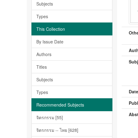
Subjects
Types
This Collection
Othe
By Issue Date
Auth
Authors
Subj
Titles
Subjects
Date
Types
Publ
Recommended Subjects
Abst
จิตรกรรม [55]
จิตรกรรม -- ไทย [628]