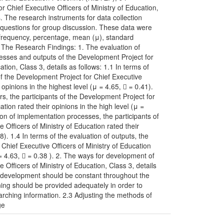
or Chief Executive Officers of Ministry of Education,
. The research instruments for data collection
 questions for group discussion. These data were
s: frequency, percentage, mean (μ), standard
. The Research Findings: 1. The evaluation of
cesses and outputs of the Development Project for
ation, Class 3, details as follows: 1.1 In terms of
 of the Development Project for Chief Executive
 opinions in the highest level (μ = 4.65,  = 0.41).
ors, the participants of the Development Project for
ation rated their opinions in the high level (μ =
tion of implementation processes, the participants of
 Officers of Ministry of Education rated their
48). 1.4 In terms of the evaluation of outputs, the
 Chief Executive Officers of Ministry of Education
 = 4.63,  = 0.38 ). 2. The ways for development of
 Officers of Ministry of Education, Class 3, details
he development should be constant throughout the
ning should be provided adequately in order to
searching information. 2.3 Adjusting the methods of
ge