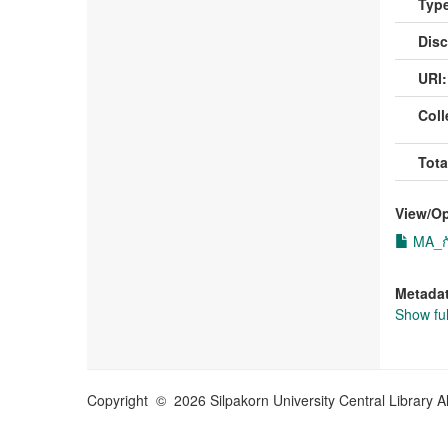
Type
Disc
URI:
Coll
Tota
View/
O
MA_กั
Metada
Show ful
Copyright © 2026 Silpakorn University Central Library A