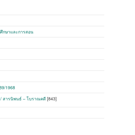
ารศึกษาและการสอน
789/1968
 / สารนิพนธ์ – โบราณคดี
[843]