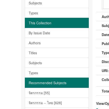
Subjects
Types
Auth
This Collection
Subj
By Issue Date
Date
Authors
Publ
Type
Titles
Disc
Subjects
URI:
Types
Coll
Recommended Subjects
Tota
จิตรกรรม [55]
จิตรกรรม -- ไทย [628]
View/
O