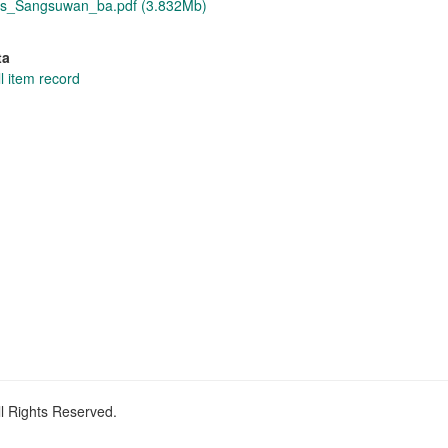
s_Sangsuwan_ba.pdf (3.832Mb)
ta
l item record
ll Rights Reserved.