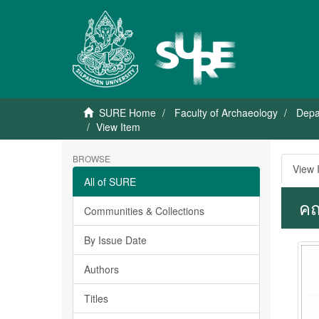
SURE Home
Faculty of Archaeology
Depa
View Item
BROWSE
View 
All of SURE
คณ
Communities & Collections
By Issue Date
Authors
Titles