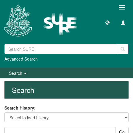
Toggl
navig
Advanced Search
Search
Search
Search History:
Go