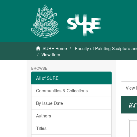
SURE Home
Faculty of Painting Sculpture a
View Item
BROWSE
All of SURE
View 
Communities & Collections
สภ
By Issue Date
Authors
Titles