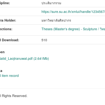
ipline:
ประติมากรรม
https://sure.su.ac.th/xmlui/handle/123456
ts Holder:
มหาวิทยาลัยศิลปากร
ections:
Theses (Master's degree) - Sculpture / วิ
l Download:
510
pen
tid_Laojiranuwat.pdf (2.641Mb)
ta
l item record
ll Rights Reserved.