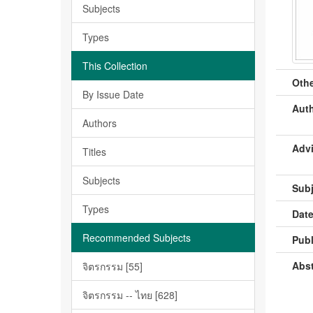
Subjects
Types
This Collection
Othe
By Issue Date
Auth
Authors
Advi
Titles
Subjects
Subj
Types
Date
Recommended Subjects
Publ
Abst
จิตรกรรม [55]
จิตรกรรม -- ไทย [628]