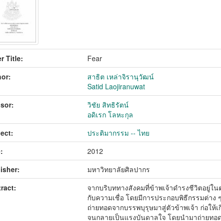
r Title:
Fear
or:
สาธิต เหล่าจิรานุวัฒน์
Satid Laojiranuwat
sor:
วิชัย สิทธิรัตน์
อดิเรก โลหะกุล
ect:
ประติมากรรม -- ไทย
:
2012
isher:
มหาวิทยาลัยศิลปากร
ract:
จากบริบททางสังคมที่ข้าพเจ้าดำรงชีวิตอยู่ในต
กับความเชื่อ โดยมีการประกอบพิธีกรรมต่าง ๆที่
ถ่ายทอดจากบรรพบุรุษมาสู่ตัวข้าพเจ้า ก่อใ
จนกลายเป็นแรงบันดาลใจ โดยนำมาถ่ายทอดเป