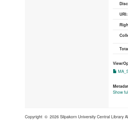
Disc
URI:
Righ
Coll
Tota
View/
O
MA_Sa
Metada
Show ful
Copyright © 2026 Silpakorn University Central Library A