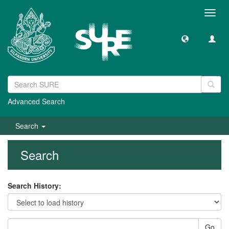
Toggl
navig
Advanced Search
Search
Search
Search History:
Go