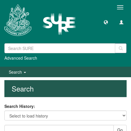
Toggl
navig
Advanced Search
Search
Search
Search History:
Go