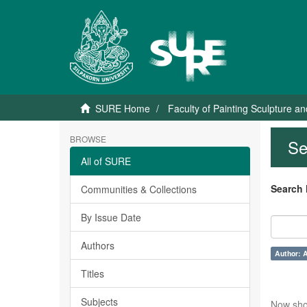
SURE Home
Faculty of Painting Sculpture a
BROWSE
Se
All of SURE
Search 
Communities & Collections
By Issue Date
Authors
Author: 
Titles
Subjects
Now sho