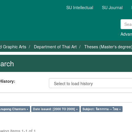
SU Intellectual
SU Journal
Advan
nd Graphic Arts
Department of Thai Art
Theses (Master's degree) 
arch
History:
Anupong Chantorn ×
Date issued: [2000 TO 2009] ×
Subject: จิตรกรรม -- ไทย ×
wing items 1-1 of 1