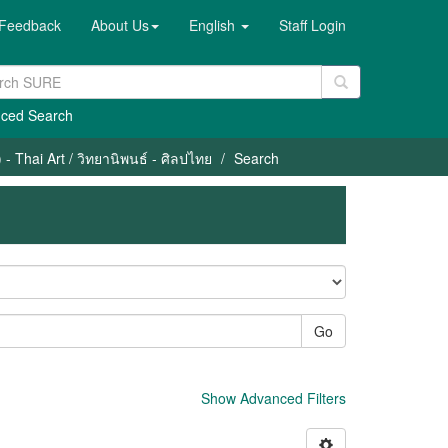
Feedback
About Us
English
Staff Login
ced Search
- Thai Art / วิทยานิพนธ์ - ศิลปไทย
Search
Go
Show Advanced Filters