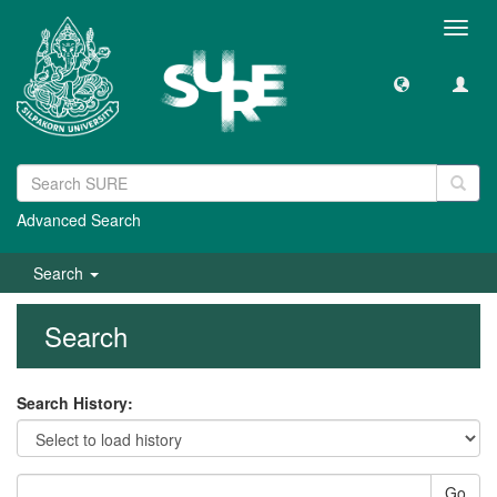
Toggl
navig
Advanced Search
Search
Search
Search History:
Go