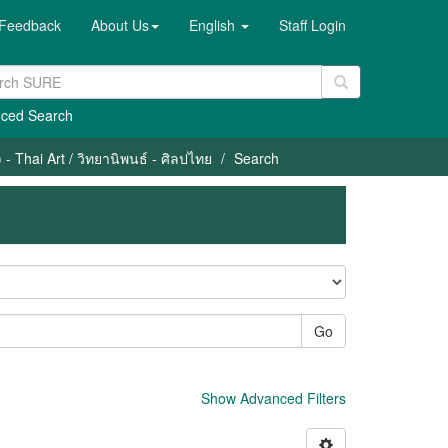
Feedback
About Us
English
Staff Login
ced Search
- Thai Art / วิทยานิพนธ์ - ศิลปไทย
Search
Go
Show Advanced Filters