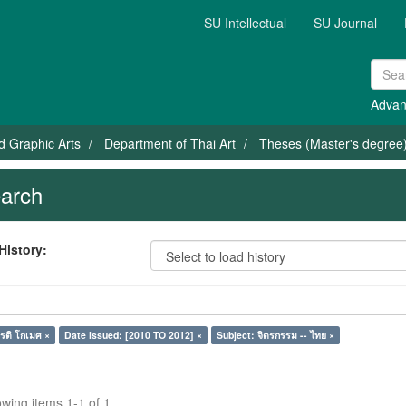
SU Intellectual
SU Journal
Advan
nd Graphic Arts
Department of Thai Art
Theses (Master's degree) 
arch
History:
รติ โกเมศ ×
Date issued: [2010 TO 2012] ×
Subject: จิตรกรรม -- ไทย ×
wing items 1-1 of 1