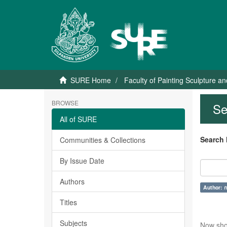
SURE Home
Faculty of Painting Sculpture a
BROWSE
Se
All of SURE
Search 
Communities & Collections
By Issue Date
Authors
Author: ก
Titles
Subjects
Now sho